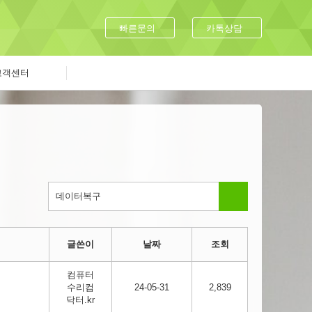
빠른문의
카톡상담
고객센터
글쓴이
날짜
조회
컴퓨터
수리컴
24-05-31
2,839
닥터.kr