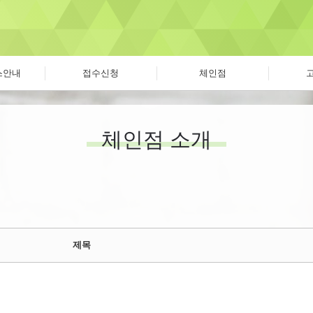
스안내
접수신청
체인점
체인점 소개
제목