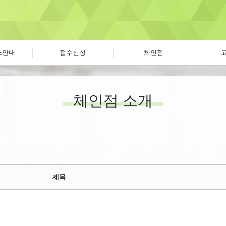
스안내
접수신청
체인점
체인점 소개
제목