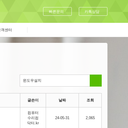
빠른문의
카톡상담
고객센터
글쓴이
날짜
조회
컴퓨터
수리컴
24-05-31
2,065
닥터.kr