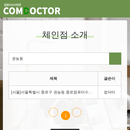
체인점 소개
제목
글쓴이
[서울]서울특별시 종로구 권농동 종로컴퓨터수리 컴닥터!!! 1800-3354
컴닥터
1