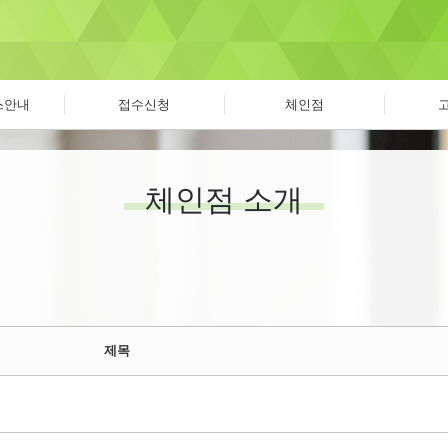
스안내
접수신청
체인점
체인점 소개
제목