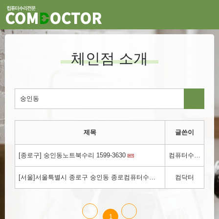
체인점 소개
제목
글쓴이
[종로구] 숭인동노트북수리 1599-3630
컴퓨터수리.kr
[서울]서울특별시 종로구 숭인동 종로컴퓨터수리 컴닥터!!! 1800-3354
컴닥터
1