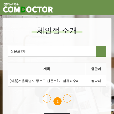
체인점 소개
제목
글쓴이
[서울]서울특별시 종로구 신문로1가 컴퓨터수리 컴닥터!!! 1800-3354
컴닥터
1