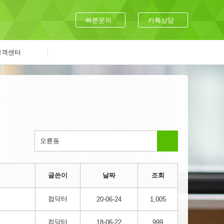
빠른문의
카톡상담
고객센터
글쓴이
날짜
조회
컴닥터
20-06-24
1,005
컴닥터
18-06-22
999