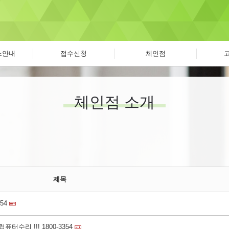
스안내
접수신청
체인점
체인점 소개
제목
​​​
수리 !!! 1800-3354