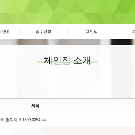
스안내
접수신청
체인점
체인점 소개
제목
닥터!!! 1800-3354