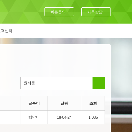
빠른문의
카톡상담
고객센터
글쓴이
날짜
조회
컴닥터
18-04-24
1,085