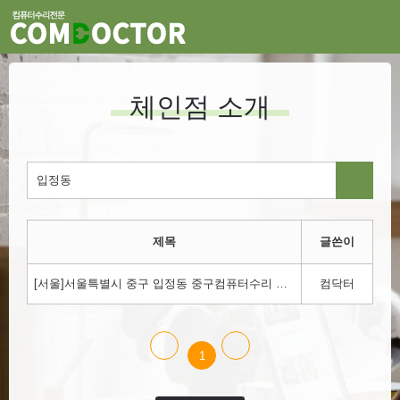
체인점 소개
제목
글쓴이
[서울]서울특별시 중구 입정동 중구컴퓨터수리 컴닥터!!! 1800-3354
컴닥터
1