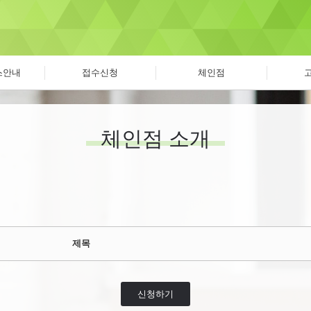
스안내
접수신청
체인점
체인점 소개
제목
신청하기