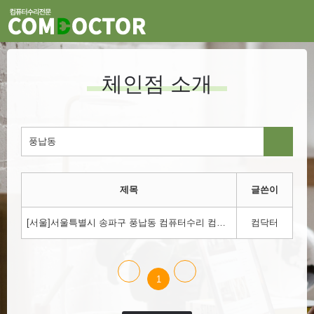
체인점 소개
제목
글쓴이
[서울]서울특별시 송파구 풍납동 컴퓨터수리 컴닥터!!! 1800-3354
컴닥터
1