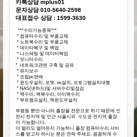
카톡상담 mplus01
문자상담 010-5640-2598
대표접수 상담 : 1599-3630
***수리가능종목***
*
컴퓨터수리
및 부품교체
* 노트북수리 및 부품교체
* 데이타복구 및 백업​
* 나스세팅 및 데이터백업
* 모니터수리​
*
네트워크관련 구축 및 공유
*
​
유지보수
*
​
조립pc판매
*
​
윈도우설치, 포맷, os설치, 프로그램설치대행
*
​ NAS(넷하드)및 서버수리및점검
*
​
맥수리, 맥북수리, 아이맥수리
*
부트캠프설치, 맥윈도우설치
부평
​동
뿐만 아니라 출장을 전문으로 하기 때문에 인
천시
전지역 및 인근 서울시외 수도권 전지역 출장
이 가능합니다.
더 멀리도 얼마든지 가능하니
출장 컴퓨터수리 서비
스를 받고자 하시는 분은
연락 주세요.
꼼꼼하게 수