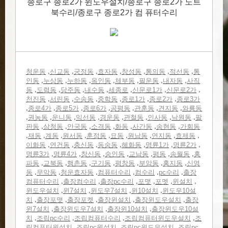
종로구 종로2가 윈도우설치/종로구 종로2가 노트
북수리/종로구 종로2가 컴 퓨터수리
,
,
,
,
,
,
,
청운동
신교동
궁정동
효자동
창성동
통의동
적선동
통
,
,
,
,
,
,
,
인동
누상동
누하동
옥인동
체부동
필운동
내자동
사직
,
,
,
,
,
,
,
동
도렴동
당주동
내수동
세종로
신문로1가
신문로2가
,
,
,
,
,
,
천진동
서린동
수송동
중학동
종로1가
종로2가
종로3가
,
,
,
,
,
,
,
종로4가
종로5가
종로6가
공평동
관훈동
견지동
와룡동
,
,
,
,
,
,
,
,
권농동
운니동
익선동
경운동
관철동
인사동
낙원동
팔
,
,
,
,
,
,
,
판동
삼청동
안국동
소격동
화동
사간동
송현동
가회동
,
,
,
,
,
,
,
,
,
재동
계동
원서동
훈정동
묘동
원남동
연지동
효제동
,
,
,
,
,
,
,
이화동
연건동
충신동
동숭동
혜화동
명륜1가
명륜2가
,
,
,
,
,
,
,
명륜3가
명륜4가
창신동
숭인동
교남동
평동
송월동
홍
,
,
,
,
,
,
,
파동
교북동
행촌동
구기동
평창동
부암동
홍지동
신영
,
,
,
,
,
,
동
무악동
청운효자동
컴퓨터수리
컴수리
pc수리
출장
,
,
,
,
,
,
컴퓨터수리
출장컴수리
출장pc수리
포맷
포멧
윈설치
,
,
,
,
윈도우설치
윈7설치
윈도우7설치
윈10설치
윈도우10설
,
,
,
,
,
치
출장포맷
출장포켓
출장윈설치
출장윈도우설치
출장
,
,
,
윈7설치
출장윈도우7설치
출장윈10설치
출장윈도우10설
,
,
,
,
치
조립pc수리
조립컴퓨터수리
조립컴퓨터윈도우설치
조
,
,
,
립컴퓨터윈설치
조립pc윈설치
조립pc윈도우설치
조립pc