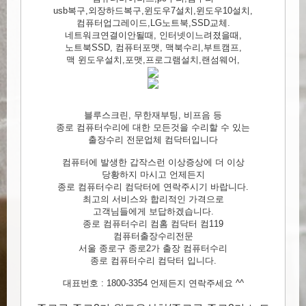
usb복구,외장하드복구,윈도우7설치,윈도우10설치,
컴퓨터업그레이드,LG노트북,SSD교체.
네트워크연결이안될때, 인터넷이느려졌을때,
노트북SSD, 컴퓨터포맷, 맥북수리,부트캠프,
맥 윈도우설치,포맷,프로그램설치,랜섬웨어,
블루스크린, 무한재부팅, 비프음 등
종로 컴퓨터수리에 대한 모든것을 수리할 수 있는
출장수리 전문업체 컴닥터입니다
컴퓨터에 발생한 갑작스런 이상증상에 더 이상
당황하지 마시고 언제든지
종로 컴퓨터수리 컴닥터에 연락주시기 바랍니다.
최고의 서비스와 합리적인 가격으로
고객님들에게 보답하겠습니다.
종로 컴퓨터수리 컴홈 컴닥터 컴119
컴퓨터출장수리전문
서울 종로구 종로2가 출장 컴퓨터수리
종로 컴퓨터수리 컴닥터 입니다.
대표번호 : 1800-3354 언제든지 연락주세요 ^^