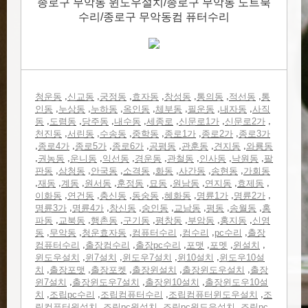
종로구 무악동 윈도우설치/종로구 무악동 노트북
수리/종로구 무악동컴 퓨터수리
,
,
,
,
,
,
,
청운동
신교동
궁정동
효자동
창성동
통의동
적선동
통
,
,
,
,
,
,
,
인동
누상동
누하동
옥인동
체부동
필운동
내자동
사직
,
,
,
,
,
,
,
동
도렴동
당주동
내수동
세종로
신문로1가
신문로2가
,
,
,
,
,
,
천진동
서린동
수송동
중학동
종로1가
종로2가
종로3가
,
,
,
,
,
,
,
종로4가
종로5가
종로6가
공평동
관훈동
견지동
와룡동
,
,
,
,
,
,
,
,
권농동
운니동
익선동
경운동
관철동
인사동
낙원동
팔
,
,
,
,
,
,
,
판동
삼청동
안국동
소격동
화동
사간동
송현동
가회동
,
,
,
,
,
,
,
,
,
재동
계동
원서동
훈정동
묘동
원남동
연지동
효제동
,
,
,
,
,
,
,
이화동
연건동
충신동
동숭동
혜화동
명륜1가
명륜2가
,
,
,
,
,
,
,
명륜3가
명륜4가
창신동
숭인동
교남동
평동
송월동
홍
,
,
,
,
,
,
,
파동
교북동
행촌동
구기동
평창동
부암동
홍지동
신영
,
,
,
,
,
,
동
무악동
청운효자동
컴퓨터수리
컴수리
pc수리
출장
,
,
,
,
,
,
컴퓨터수리
출장컴수리
출장pc수리
포맷
포멧
윈설치
,
,
,
,
윈도우설치
윈7설치
윈도우7설치
윈10설치
윈도우10설
,
,
,
,
,
치
출장포맷
출장포켓
출장윈설치
출장윈도우설치
출장
,
,
,
윈7설치
출장윈도우7설치
출장윈10설치
출장윈도우10설
,
,
,
,
치
조립pc수리
조립컴퓨터수리
조립컴퓨터윈도우설치
조
,
,
,
립컴퓨터윈설치
조립pc윈설치
조립pc윈도우설치
조립pc