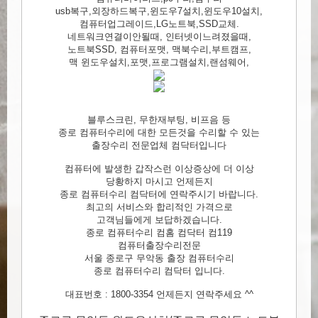
usb복구,외장하드복구,윈도우7설치,윈도우10설치,
컴퓨터업그레이드,LG노트북,SSD교체.
네트워크연결이안될때, 인터넷이느려졌을때,
노트북SSD, 컴퓨터포맷, 맥북수리,부트캠프,
맥 윈도우설치,포맷,프로그램설치,랜섬웨어,
블루스크린, 무한재부팅, 비프음 등
종로 컴퓨터수리에 대한 모든것을 수리할 수 있는
출장수리 전문업체 컴닥터입니다
컴퓨터에 발생한 갑작스런 이상증상에 더 이상
당황하지 마시고 언제든지
종로 컴퓨터수리 컴닥터에 연락주시기 바랍니다.
최고의 서비스와 합리적인 가격으로
고객님들에게 보답하겠습니다.
종로 컴퓨터수리 컴홈 컴닥터 컴119
컴퓨터출장수리전문
서울 종로구 무악동 출장 컴퓨터수리
종로 컴퓨터수리 컴닥터 입니다.
대표번호 : 1800-3354 언제든지 연락주세요 ^^