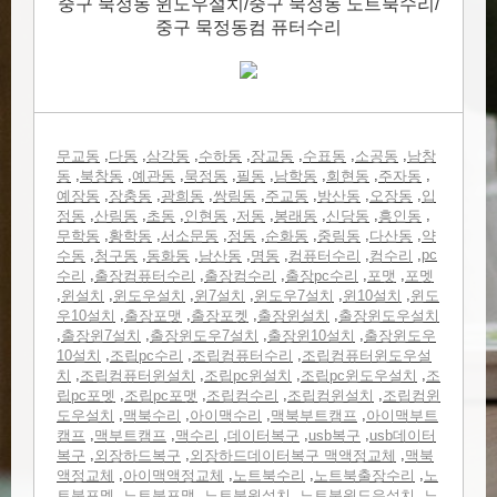
중구 묵정동 윈도우설치/중구 묵정동 노트북수리/
중구 묵정동컴 퓨터수리
,
,
,
,
,
,
,
무교동
다동
삼각동
수하동
장교동
수표동
소공동
남창
,
,
,
,
,
,
,
,
동
북창동
예관동
묵정동
필동
남학동
회현동
주자동
,
,
,
,
,
,
,
예장동
장충동
광희동
쌍림동
주교동
방산동
오장동
입
,
,
,
,
,
,
,
,
정동
산림동
초동
인현동
저동
봉래동
신당동
흥인동
,
,
,
,
,
,
,
무학동
황학동
서소문동
정동
순화동
중림동
다산동
약
,
,
,
,
,
,
,
pc
수동
청구동
동화동
남산동
명동
컴퓨터수리
컴수리
,
,
,
,
,
수리
출장컴퓨터수리
출장컴수리
출장pc수리
포맷
포멧
,
,
,
,
,
,
윈설치
윈도우설치
윈7설치
윈도우7설치
윈10설치
윈도
,
,
,
,
우10설치
출장포맷
출장포켓
출장윈설치
출장윈도우설치
,
,
,
,
출장윈7설치
출장윈도우7설치
출장윈10설치
출장윈도우
,
,
,
10설치
조립pc수리
조립컴퓨터수리
조립컴퓨터윈도우설
,
,
,
,
치
조립컴퓨터윈설치
조립pc윈설치
조립pc윈도우설치
조
,
,
,
,
립pc포멧
조립pc포맷
조립컴수리
조립컴윈설치
조립컴윈
,
,
,
,
도우설치
맥북수리
아이맥수리
맥북부트캠프
아이맥부트
,
,
,
,
,
캠프
맥부트캠프
맥수리
데이터복구
usb복구
usb데이터
,
,
,
복구
외장하드복구
외장하드데이터복구 맥액정교체
맥북
,
,
,
,
액정교체
아이맥액정교체
노트북수리
노트북출장수리
노
,
,
,
,
트북포멧
노트북포맷
노트북윈설치
노트북윈도우설치
노