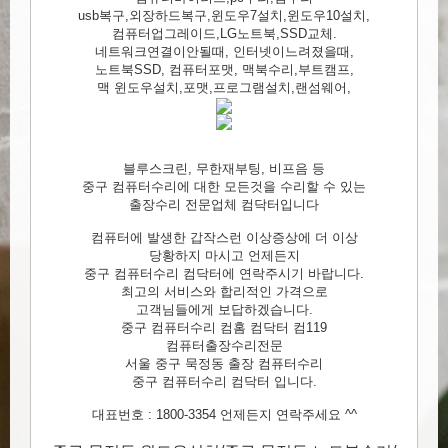
usb복구,외장하드복구,윈도우7설치,윈도우10설치,
컴퓨터업그레이드,LG노트북,SSD교체.
네트워크연결이안될때, 인터넷이느려졌을때,
노트북SSD, 컴퓨터포맷, 맥북수리,부트캠프,
맥 윈도우설치,포맷,프로그램설치,랜섬웨어,
블루스크린, 무한재부팅, 비프음 등
중구 컴퓨터수리에 대한 모든것을 수리할 수 있는
출장수리 전문업체 컴닥터입니다
컴퓨터에 발생한 갑작스런 이상증상에 더 이상
당황하지 마시고 언제든지
중구 컴퓨터수리 컴닥터에 연락주시기 바랍니다.
최고의 서비스와 합리적인 가격으로
고객님들에게 보답하겠습니다.
중구 컴퓨터수리 컴홈 컴닥터 컴119
컴퓨터출장수리전문
서울 중구 묵정동 출장 컴퓨터수리
중구 컴퓨터수리 컴닥터 입니다.
대표번호 : 1800-3354 언제든지 연락주세요 ^^