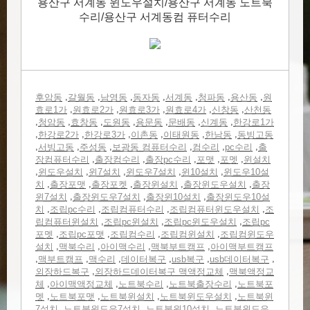
용산구 서계동 윈도우설치/용산구 서계동 노트북
수리/용산구 서계동컴 퓨터수리
,
,
,
,
,
,
,
후암동
갈월동
남영동
동자동
서계동
청파동
용산동
원
,
,
,
,
,
효로1가
원효로2가
원효로3가
원효로4가
신창동
산천동
,
,
,
,
,
,
,
청암동
효창동
도원동
용문동
문배동
신계동
한강로1가
,
,
,
,
,
,
한강로2가
한강로3가
이촌동
이태원동
한남동
동빙고동
,
,
,
,
,
,
서빙고동
주성동
보광동 컴퓨터수리
컴수리
pc수리
출
,
,
,
,
,
장컴퓨터수리
출장컴수리
출장pc수리
포맷
포멧
윈설치
,
,
,
,
,
윈도우설치
윈7설치
윈도우7설치
윈10설치
윈도우10설
,
,
,
,
,
치
출장포맷
출장포켓
출장윈설치
출장윈도우설치
출장
,
,
,
윈7설치
출장윈도우7설치
출장윈10설치
출장윈도우10설
,
,
,
,
치
조립pc수리
조립컴퓨터수리
조립컴퓨터윈도우설치
조
,
,
,
립컴퓨터윈설치
조립pc윈설치
조립pc윈도우설치
조립pc
,
,
,
,
포멧
조립pc포맷
조립컴수리
조립컴윈설치
조립컴윈도우
,
,
,
,
설치
맥북수리
아이맥수리
맥북부트캠프
아이맥부트캠프
,
,
,
,
,
,
맥부트캠프
맥수리
데이터복구
usb복구
usb데이터복구
,
,
외장하드복구
외장하드데이터복구 맥액정교체
맥북액정교
,
,
,
,
체
아이맥액정교체
노트북수리
노트북출장수리
노트북포
,
,
,
,
멧
노트북포맷
노트북윈설치
노트북윈도우설치
노트북윈
,
,
,
7설치
노트북윈도우7설치
노트북윈10설치
노트북윈도우