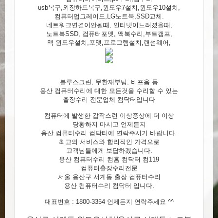
usb복구,외장하드복구,윈도우7설치,윈도우10설치,
컴퓨터업그레이드,LG노트북,SSD교체.
네트워크연결이안될때, 인터넷이느려졌을때,
노트북SSD, 컴퓨터포맷, 맥북수리,부트캠프,
맥 윈도우설치,포맷,프로그램설치,랜섬웨어,
블루스크린, 무한재부팅, 비프음 등
용산 컴퓨터수리에 대한 모든것을 수리할 수 있는
출장수리 전문업체 컴닥터입니다
컴퓨터에 발생한 갑작스런 이상증상에 더 이상
당황하지 마시고 언제든지
용산 컴퓨터수리 컴닥터에 연락주시기 바랍니다.
최고의 서비스와 합리적인 가격으로
고객님들에게 보답하겠습니다.
용산 컴퓨터수리 컴홈 컴닥터 컴119
컴퓨터출장수리전문
서울 용산구 서계동 출장 컴퓨터수리
용산 컴퓨터수리 컴닥터 입니다.
대표번호 : 1800-3354 언제든지 연락주세요 ^^