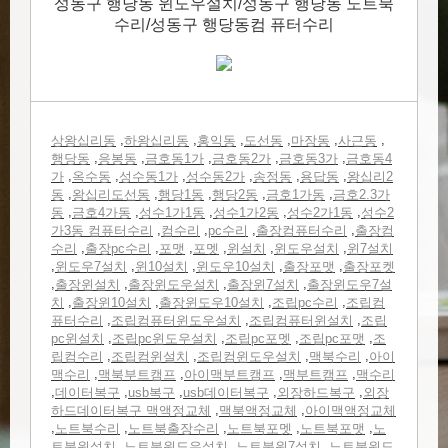
성동구 행당동 윈도우설치/성동구 행당동 노트북
수리/성동구 행당동컴 퓨터수리
,
,
,
,
,
,
상왕십리동
하왕십리동
홍익동
도선동
마장동
사근동
,
,
,
,
,
행당동
응봉동
금호동1가
금호동2가
금호동3가
금호동4
,
,
,
,
,
,
가
옥수동
성수동1가
성수동2가
송정동
용답동
왕십리2
,
,
,
,
,
동
왕십리도선동
행당1동
행당2동
금호1가동
금호2.3가
,
,
,
,
,
동
금호4가동
성수1가1동
성수1가2동
성수2가1동
성수2
,
,
,
,
가3동 컴퓨터수리
컴수리
pc수리
출장컴퓨터수리
출장컴
,
,
,
,
,
,
수리
출장pc수리
포맷
포멧
윈설치
윈도우설치
윈7설치
,
,
,
,
,
윈도우7설치
윈10설치
윈도우10설치
출장포맷
출장포켓
,
,
,
,
출장윈설치
출장윈도우설치
출장윈7설치
출장윈도우7설
,
,
,
,
치
출장윈10설치
출장윈도우10설치
조립pc수리
조립컴
,
,
,
퓨터수리
조립컴퓨터윈도우설치
조립컴퓨터윈설치
조립
,
,
,
,
pc윈설치
조립pc윈도우설치
조립pc포멧
조립pc포맷
조
,
,
,
,
립컴수리
조립컴윈설치
조립컴윈도우설치
맥북수리
아이
,
,
,
,
맥수리
맥북부트캠프
아이맥부트캠프
맥부트캠프
맥수리
,
,
,
,
,
데이터복구
usb복구
usb데이터복구
외장하드복구
외장
,
,
하드데이터복구 맥액정교체
맥북액정교체
아이맥액정교체
,
,
,
,
,
노트북수리
노트북출장수리
노트북포멧
노트북포맷
노
,
,
,
트북윈설치
노트북윈도우설치
노트북윈7설치
노트북윈도