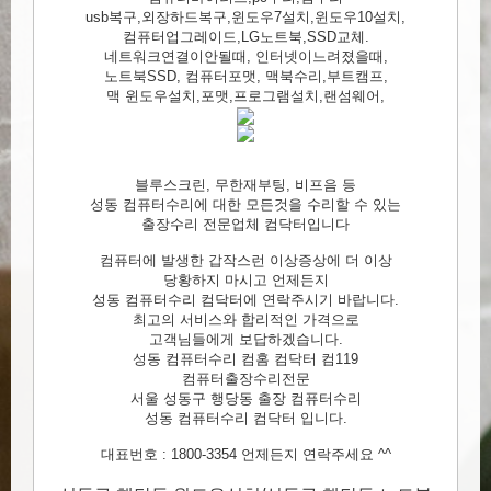
usb복구,외장하드복구,윈도우7설치,윈도우10설치,
컴퓨터업그레이드,LG노트북,SSD교체.
네트워크연결이안될때, 인터넷이느려졌을때,
노트북SSD, 컴퓨터포맷, 맥북수리,부트캠프,
맥 윈도우설치,포맷,프로그램설치,랜섬웨어,
블루스크린, 무한재부팅, 비프음 등
성동 컴퓨터수리에 대한 모든것을 수리할 수 있는
출장수리 전문업체 컴닥터입니다
컴퓨터에 발생한 갑작스런 이상증상에 더 이상
당황하지 마시고 언제든지
성동 컴퓨터수리 컴닥터에 연락주시기 바랍니다.
최고의 서비스와 합리적인 가격으로
고객님들에게 보답하겠습니다.
성동 컴퓨터수리 컴홈 컴닥터 컴119
컴퓨터출장수리전문
서울 성동구 행당동 출장 컴퓨터수리
성동 컴퓨터수리 컴닥터 입니다.
대표번호 : 1800-3354 언제든지 연락주세요 ^^