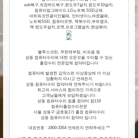
usb복구,외장하드복구,윈도우7설치,윈도우10설치,
컴퓨터업그레이드,LG노트북,SSD교체.
네트워크연결이안될때, 인터넷이느려졌을때,
노트북SSD, 컴퓨터포맷, 맥북수리,부트캠프,
맥 윈도우설치,포맷,프로그램설치,랜섬웨어,
블루스크린, 무한재부팅, 비프음 등
성동 컴퓨터수리에 대한 모든것을 수리할 수 있는
출장수리 전문업체 컴닥터입니다
컴퓨터에 발생한 갑작스런 이상증상에 더 이상
당황하지 마시고 언제든지
성동 컴퓨터수리 컴닥터에 연락주시기 바랍니다.
최고의 서비스와 합리적인 가격으로
고객님들에게 보답하겠습니다.
성동 컴퓨터수리 컴홈 컴닥터 컴119
컴퓨터출장수리전문
서울 성동구 금호동1가 출장 컴퓨터수리
성동 컴퓨터수리 컴닥터 입니다.
대표번호 : 1800-3354 언제든지 연락주세요 ^^