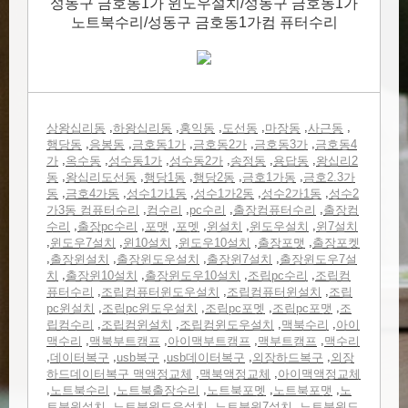
성동구 금호동1가 윈도우설치/성동구 금호동1가
노트북수리/성동구 금호동1가컴 퓨터수리
,
,
,
,
,
,
상왕십리동
하왕십리동
홍익동
도선동
마장동
사근동
,
,
,
,
,
행당동
응봉동
금호동1가
금호동2가
금호동3가
금호동4
,
,
,
,
,
,
가
옥수동
성수동1가
성수동2가
송정동
용답동
왕십리2
,
,
,
,
,
동
왕십리도선동
행당1동
행당2동
금호1가동
금호2.3가
,
,
,
,
,
동
금호4가동
성수1가1동
성수1가2동
성수2가1동
성수2
,
,
,
,
가3동 컴퓨터수리
컴수리
pc수리
출장컴퓨터수리
출장컴
,
,
,
,
,
,
수리
출장pc수리
포맷
포멧
윈설치
윈도우설치
윈7설치
,
,
,
,
,
윈도우7설치
윈10설치
윈도우10설치
출장포맷
출장포켓
,
,
,
,
출장윈설치
출장윈도우설치
출장윈7설치
출장윈도우7설
,
,
,
,
치
출장윈10설치
출장윈도우10설치
조립pc수리
조립컴
,
,
,
퓨터수리
조립컴퓨터윈도우설치
조립컴퓨터윈설치
조립
,
,
,
,
pc윈설치
조립pc윈도우설치
조립pc포멧
조립pc포맷
조
,
,
,
,
립컴수리
조립컴윈설치
조립컴윈도우설치
맥북수리
아이
,
,
,
,
맥수리
맥북부트캠프
아이맥부트캠프
맥부트캠프
맥수리
,
,
,
,
,
데이터복구
usb복구
usb데이터복구
외장하드복구
외장
,
,
하드데이터복구 맥액정교체
맥북액정교체
아이맥액정교체
,
,
,
,
,
노트북수리
노트북출장수리
노트북포멧
노트북포맷
노
,
,
,
트북윈설치
노트북윈도우설치
노트북윈7설치
노트북윈도