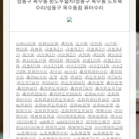
성동구 옥수동 윈도우설치/성동구 옥수동 노트북
수리/성동구 옥수동컴 퓨터수리
,
,
,
,
,
,
상왕십리동
하왕십리동
홍익동
도선동
마장동
사근동
,
,
,
,
,
행당동
응봉동
금호동1가
금호동2가
금호동3가
금호동4
,
,
,
,
,
,
가
옥수동
성수동1가
성수동2가
송정동
용답동
왕십리2
,
,
,
,
,
동
왕십리도선동
행당1동
행당2동
금호1가동
금호2.3가
,
,
,
,
,
동
금호4가동
성수1가1동
성수1가2동
성수2가1동
성수2
,
,
,
,
가3동 컴퓨터수리
컴수리
pc수리
출장컴퓨터수리
출장컴
,
,
,
,
,
,
수리
출장pc수리
포맷
포멧
윈설치
윈도우설치
윈7설치
,
,
,
,
,
윈도우7설치
윈10설치
윈도우10설치
출장포맷
출장포켓
,
,
,
,
출장윈설치
출장윈도우설치
출장윈7설치
출장윈도우7설
,
,
,
,
치
출장윈10설치
출장윈도우10설치
조립pc수리
조립컴
,
,
,
퓨터수리
조립컴퓨터윈도우설치
조립컴퓨터윈설치
조립
,
,
,
,
pc윈설치
조립pc윈도우설치
조립pc포멧
조립pc포맷
조
,
,
,
,
립컴수리
조립컴윈설치
조립컴윈도우설치
맥북수리
아이
,
,
,
,
맥수리
맥북부트캠프
아이맥부트캠프
맥부트캠프
맥수리
,
,
,
,
,
데이터복구
usb복구
usb데이터복구
외장하드복구
외장
,
,
하드데이터복구 맥액정교체
맥북액정교체
아이맥액정교체
,
,
,
,
,
노트북수리
노트북출장수리
노트북포멧
노트북포맷
노
,
,
,
트북윈설치
노트북윈도우설치
노트북윈7설치
노트북윈도