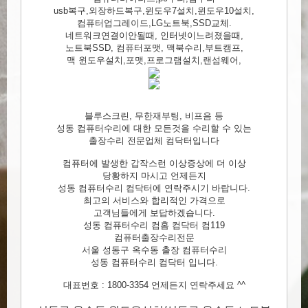
usb복구,외장하드복구,윈도우7설치,윈도우10설치,
컴퓨터업그레이드,LG노트북,SSD교체.
네트워크연결이안될때, 인터넷이느려졌을때,
노트북SSD, 컴퓨터포맷, 맥북수리,부트캠프,
맥 윈도우설치,포맷,프로그램설치,랜섬웨어,
블루스크린, 무한재부팅, 비프음 등
성동 컴퓨터수리에 대한 모든것을 수리할 수 있는
출장수리 전문업체 컴닥터입니다
컴퓨터에 발생한 갑작스런 이상증상에 더 이상
당황하지 마시고 언제든지
성동 컴퓨터수리 컴닥터에 연락주시기 바랍니다.
최고의 서비스와 합리적인 가격으로
고객님들에게 보답하겠습니다.
성동 컴퓨터수리 컴홈 컴닥터 컴119
컴퓨터출장수리전문
서울 성동구 옥수동 출장 컴퓨터수리
성동 컴퓨터수리 컴닥터 입니다.
대표번호 : 1800-3354 언제든지 연락주세요 ^^