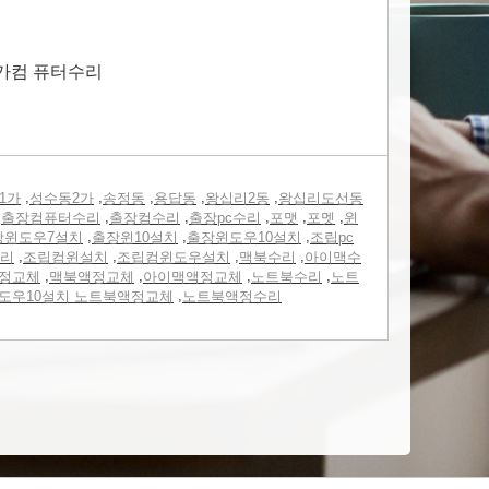
가컴 퓨터수리
,
,
,
,
,
1가
성수동2가
송정동
용답동
왕십리2동
왕십리도선동
,
,
,
,
,
,
출장컴퓨터수리
출장컴수리
출장pc수리
포맷
포멧
윈
,
,
,
장윈도우7설치
출장윈10설치
출장윈도우10설치
조립pc
,
,
,
,
리
조립컴윈설치
조립컴윈도우설치
맥북수리
아이맥수
,
,
,
,
정교체
맥북액정교체
아이맥액정교체
노트북수리
노트
,
도우10설치 노트북액정교체
노트북액정수리