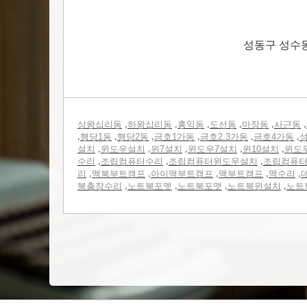
성동구 성수
,
,
,
,
,
,
상왕십리동
하왕십리동
홍익동
도선동
마장동
사근동
,
,
,
,
,
,
행당1동
행당2동
금호1가동
금호2.3가동
금호4가동
성
,
,
,
,
,
설치
윈도우설치
윈7설치
윈도우7설치
윈10설치
윈도
,
,
,
수리
조립컴퓨터수리
조립컴퓨터윈도우설치
조립컴퓨
,
,
,
,
,
리
맥북부트캠프
아이맥부트캠프
맥부트캠프
맥수리
,
,
,
,
북출장수리
노트북포멧
노트북포맷
노트북윈설치
노트