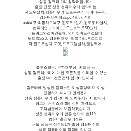
성동 컴퓨터수리 컴닥터입니다.
출장 전문 성동 컴퓨터수리 컴닥터는
윈도우설치,컴퓨터수리,노트북수리,데이터복구,
컴퓨터바이러스,pc수리,컴수리
usb복구,외장하드복구,윈도우7설치,윈도우10설치,
컴퓨터업그레이드,LG노트북,SSD교체.
네트워크연결이안될때, 인터넷이느려졌을때,
노트북SSD, 컴퓨터포맷, 맥북수리,부트캠프,
맥 윈도우설치,포맷,프로그램설치,랜섬웨어,
블루스크린, 무한재부팅, 비프음 등
성동 컴퓨터수리에 대한 모든것을 수리할 수 있는
출장수리 전문업체 컴닥터입니다
컴퓨터에 발생한 갑작스런 이상증상에 더 이상
당황하지 마시고 언제든지
성동 컴퓨터수리 컴닥터에 연락주시기 바랍니다.
최고의 서비스와 합리적인 가격으로
고객님들에게 보답하겠습니다.
성동 컴퓨터수리 컴홈 컴닥터 컴119
컴퓨터출장수리전문
서울 성동구 성수동1가 출장 컴퓨터수리
성동 컴퓨터수리 컴닥터 입니다.