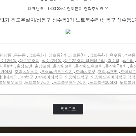
대표번호 : 1800-3354 언제든지 연락주세요 ^^
동1가 윈도우설치/성동구 성수동1가 노트북수리/성동구 성수동1
,
,
,
,
,
,
,
행당동
응봉동
금호동1가
금호동2가
금호동3가
금호동4가
옥수동
성수동
,
,
,
,
,
수1가1동
성수1가2동
성수2가1동
성수2가3동 컴퓨터수리
컴수리
pc수리
,
,
,
,
,
,
우10설치
출장포맷
출장포켓
출장윈설치
출장윈도우설치
출장윈7설치
출
,
,
,
,
,
터윈설치
조립pc윈설치
조립pc윈도우설치
조립pc포멧
조립pc포맷
조립컴수
,
,
,
,
데이터복구
usb복구
usb데이터복구
외장하드복구
외장하드데이터복구 맥액
,
,
,
,
북윈도우설치
노트북윈7설치
노트북윈도우7설치
노트북윈10설치
노트북윈
목록으로