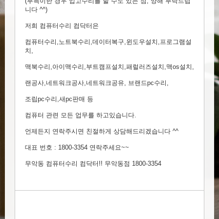
(부득이한 경우 입고수리를 할 수도 있는 점, 양해 부탁드립
니다 ^^)
저희 컴퓨터수리 컴닥터은
컴퓨터수리,노트북수리,데이터복구,윈도우설치,프로그램설
치,
맥북수리,아이맥수리,부트캠프설치,패럴러즈설치,맥os설치,
랜공사,네트워크공사,네트워크공유, 브랜드pc수리,
조립pc수리,새pc판매 등
컴퓨터 관련 모든 업무를 하고있습니다.
언제든지 연락주시면 친절하게 상담해드리겠습니다 ^^
대표 번호 : 1800-3354 연락주세요~~
무악동 컴퓨터수리 컴닥터!! 무악동점 1800-3354​ ​