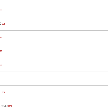
0
0
3630