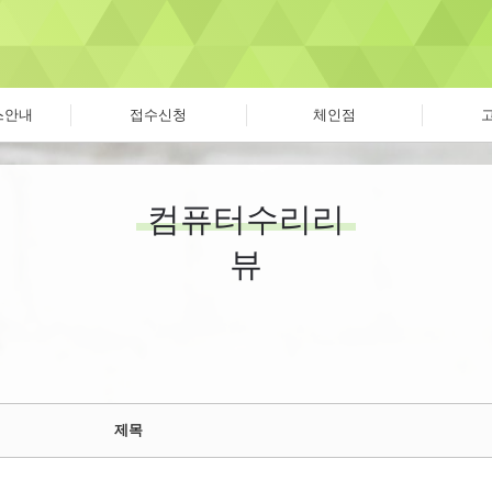
스안내
접수신청
체인점
컴퓨터수리리
뷰
제목