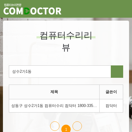
컴퓨터수리리
뷰
제목
글쓴이
성동구 성수2가1동 컴퓨터수리 컴닥터 1800-3354
컴닥터
1