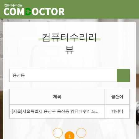
컴퓨터수리리
뷰
제목
글쓴이
[서울]서울특별시 용산구 용산동 컴퓨터수리,노트북수리,윈도우설치 컴닥터에서 하세요!!!1800-3354
컴닥터
1