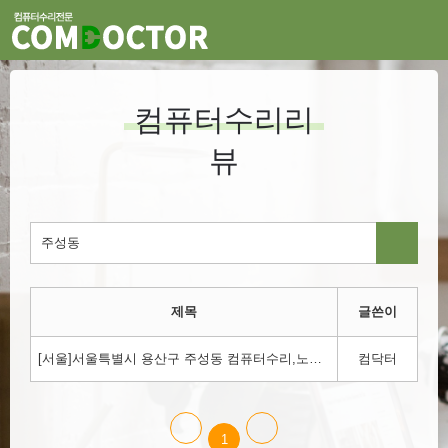
컴퓨터수리리
뷰
제목
글쓴이
[서울]서울특별시 용산구 주성동 컴퓨터수리,노트북수리,윈도우설치 컴닥터에서 하세요!!!1800-3354
컴닥터
1