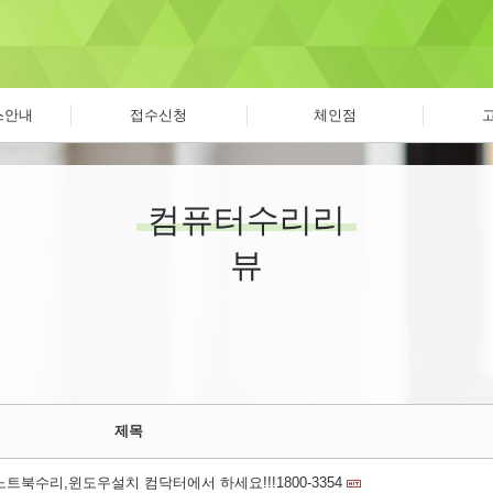
스안내
접수신청
체인점
컴퓨터수리리
뷰
제목
북수리,윈도우설치 컴닥터에서 하세요!!!1800-3354