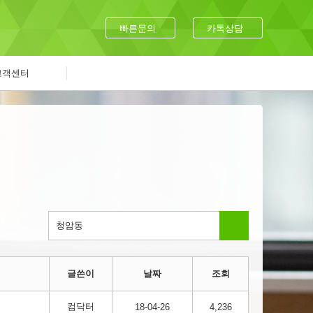
빠른문의
카톡상담
고객센터
글쓴이
날짜
조회
컴닥터
18-04-26
4,236