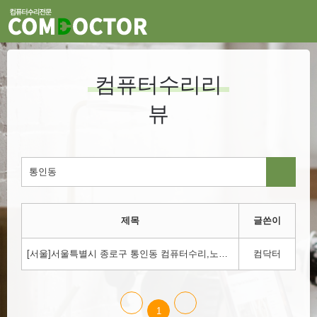
컴퓨터수리리
뷰
제목
글쓴이
[서울]서울특별시 종로구 통인동 컴퓨터수리,노트북수리,윈도우설치 컴닥터에서 하세요!!!1800-3354
컴닥터
1