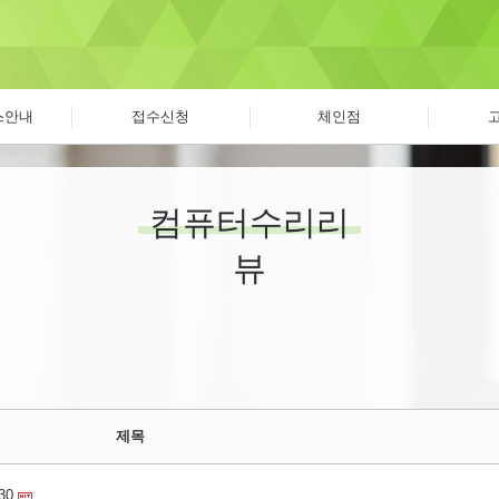
스안내
접수신청
체인점
컴퓨터수리리
뷰
제목
30