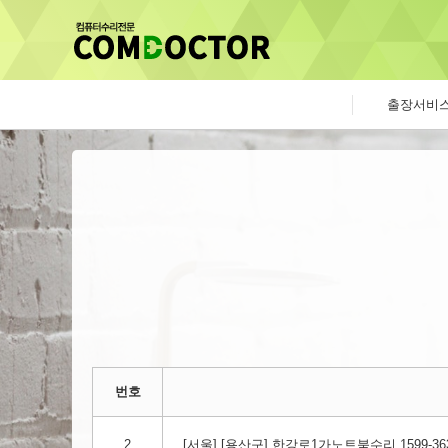
출장서비
번호
2
[서울] [용산구] 한강로1가​노트북수리 1599-36