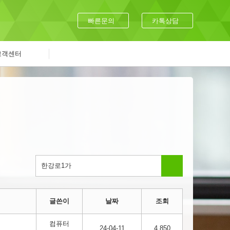
빠른문의
카톡상담
고객센터
글쓴이
날짜
조회
컴퓨터
24-04-11
4,850