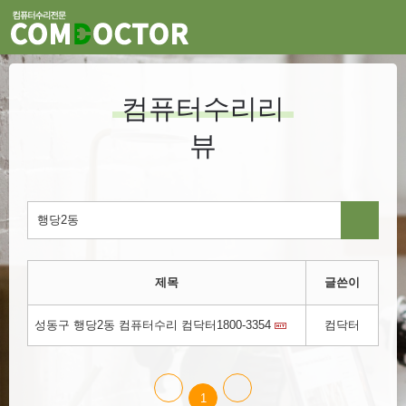
컴퓨터수리리
뷰
제목
글쓴이
성동구 행당2동 컴퓨터수리 컴닥터1800-3354
컴닥터
1