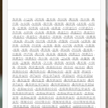
,
,
,
,
,
,
,
청운동
신교동
궁정동
효자동
창성동
통의동
적선동
통
,
,
,
,
,
,
,
인동
누상동
누하동
옥인동
체부동
필운동
내자동
사직
,
,
,
,
,
,
,
동
도렴동
당주동
내수동
세종로
신문로1가
신문로2가
,
,
,
,
,
,
천진동
서린동
수송동
중학동
종로1가
종로2가
종로3가
,
,
,
,
,
,
,
종로4가
종로5가
종로6가
공평동
관훈동
견지동
와룡동
,
,
,
,
,
,
,
,
권농동
운니동
익선동
경운동
관철동
인사동
낙원동
팔
,
,
,
,
,
,
,
판동
삼청동
안국동
소격동
화동
사간동
송현동
가회동
,
,
,
,
,
,
,
,
,
재동
계동
원서동
훈정동
묘동
원남동
연지동
효제동
,
,
,
,
,
,
,
이화동
연건동
충신동
동숭동
혜화동
명륜1가
명륜2가
,
,
,
,
,
,
,
명륜3가
명륜4가
창신동
숭인동
교남동
평동
송월동
홍
,
,
,
,
,
,
,
파동
교북동
행촌동
구기동
평창동
부암동
홍지동
신영
,
,
,
,
,
,
동
무악동
청운효자동
컴퓨터수리
컴수리
pc수리
출장
,
,
,
,
,
,
컴퓨터수리
출장컴수리
출장pc수리
포맷
포멧
윈설치
,
,
,
,
윈도우설치
윈7설치
윈도우7설치
윈10설치
윈도우10설
,
,
,
,
,
치
출장포맷
출장포켓
출장윈설치
출장윈도우설치
출장
,
,
,
윈7설치
출장윈도우7설치
출장윈10설치
출장윈도우10설
,
,
,
,
치
조립pc수리
조립컴퓨터수리
조립컴퓨터윈도우설치
조
,
,
,
립컴퓨터윈설치
조립pc윈설치
조립pc윈도우설치
조립pc
,
,
,
,
포멧
조립pc포맷
조립컴수리
조립컴윈설치
조립컴윈도우
,
,
,
,
설치
맥북수리
아이맥수리
맥북부트캠프
아이맥부트캠프
,
,
,
,
,
,
맥부트캠프
맥수리
데이터복구
usb복구
usb데이터복구