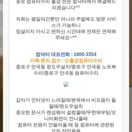
종로 컴퓨터수리 출장 전문 컴닥터에서 해결해드
리겠습니다^^
저희는 평일야간뿐만 아니라 주말에도 방문 서비
스가 가능하니
망설이지 마시고 편하신 시간대에 언제든 연락해
주세요~^^
컴닥터 대표전화 : 1800-3354
카톡 문의,접수 : @출장컴퓨터수리
종로구 안국동 윈도우설치/종로구 안국동 노트북
수리/종로구 안국동 컴퓨터수리
갑자기 인터넷이 느려질때/본체에서 비프음이 들
릴때/윈도우설치
중요한 문서가 랜섬웨어 걸렸을때/무한재부팅/모
니터화면이 안나올때
컴퓨터 전원이 안들어올 때 등 컴퓨터에 관련된
모든 작업들을