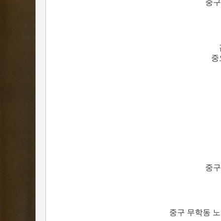
중구
중
중구
중구 무학동 노