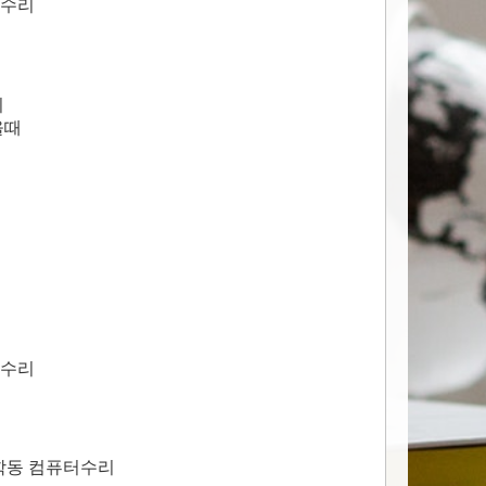
터수리
치
올때
터수리
무학동 컴퓨터수리