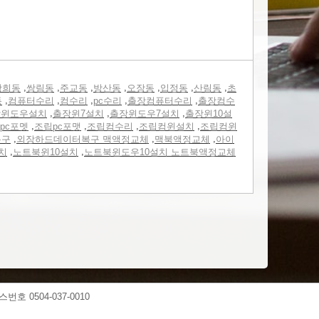
,
,
,
,
,
,
,
광희동
쌍림동
주교동
방산동
오장동
입정동
산림동
초
,
,
,
,
,
동
컴퓨터수리
컴수리
pc수리
출장컴퓨터수리
출장컴수
,
,
,
장윈도우설치
출장윈7설치
출장윈도우7설치
출장윈10설
,
,
,
,
pc포멧
조립pc포맷
조립컴수리
조립컴윈설치
조립컴윈
,
,
,
복구
외장하드데이터복구 맥액정교체
맥북액정교체
아이
,
,
치
노트북윈10설치
노트북윈도우10설치 노트북액정교체
스번호 0504-037-0010