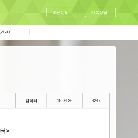
빠른문의
카톡상담
고객센터
컴닥터
18-04-26
4247
터>