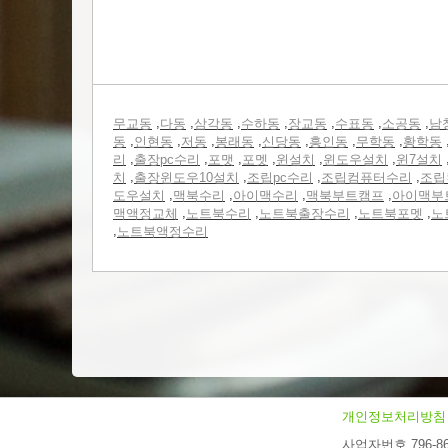
,
,
,
,
,
,
,
무교동
다동
삼각동
수하동
장교동
수표동
소공동
남
,
,
,
,
,
,
,
동
인현동
저동
봉래동
신당동
흥인동
무학동
황학동
,
,
,
,
,
,
리
출장pc수리
포맷
포멧
윈설치
윈도우설치
윈7설치
,
,
,
,
치
출장윈도우10설치
조립pc수리
조립컴퓨터수리
조립
,
,
,
,
도우설치
맥북수리
아이맥수리
맥북부트캠프
아이맥부
,
,
,
,
맥액정교체
노트북수리
노트북출장수리
노트북포멧
노
,
노트북액정수리
개인정보처리방침
사업자번호 796-86