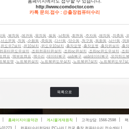
홈페이지에서도 접수할 수 있습니다.
http://www.comdoctor.c
om
카톡 문의.접수 : @출장컴퓨터수리
,
,
,
,
,
,
,
,
,
,
창동
북창동
예관동
묵정동
필동
남학동
회현동
주자동
예장동
장충동
,
,
,
,
,
,
,
,
,
,
서소문동
정동
순화동
중림동
다산동
약수동
청구동
동화동
남산동
명
,
,
,
,
,
,
,
윈도우7설치
윈10설치
윈도우10설치
출장포맷
출장포켓
출장윈설치
출
,
,
,
,
컴퓨터윈도우설치
조립컴퓨터윈설치
조립pc윈설치
조립pc윈도우설치
조립
,
,
,
,
,
,
트캠프
맥부트캠프
맥수리
데이터복구
usb복구
usb데이터복구
외장하드
,
,
,
,
트북포맷
노트북윈설치
노트북윈도우설치
노트북윈7설치
노트북윈도우7설
목록으로
홈페이지이용약관
게시물게재원칙
고객상담. 1566-2598
팩
-01273
컴퓨터수리컴닥터 PC나라 [ 전국 출장 컴퓨터수리 접수센터 ]