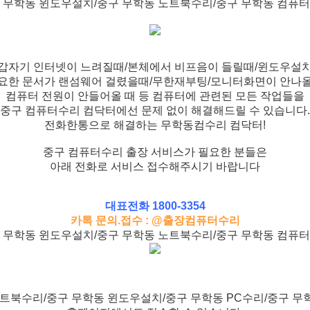
 무학동 윈도우설치/중구 무학동 노트북수리/중구 무학동 컴퓨
갑자기 인터넷이 느려질때/본체에서 비프음이 들릴때/윈도우설
요한 문서가 랜섬웨어 걸렸을때/무한재부팅/모니터화면이 안나
컴퓨터 전원이 안들어올 때 등 컴퓨터에 관련된 모든 작업들을
중구 컴퓨터수리 컴닥터에선 문제 없이 해결해드릴 수 있습니다.
전화한통으로 해결하는 무학동컴수리 컴닥터!
중구 컴퓨터수리 출장 서비스가 필요한 분들은
아래 전화로 서비스 접수해주시기 바랍니다
대표전화 1800-3354
카톡 문의.접수 : @출장컴퓨터수리
 무학동 윈도우설치/중구 무학동 노트북수리/중구 무학동 컴퓨
트북수리/중구 무학동 윈도우설치/중구 무학동 PC수리/중구 