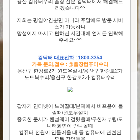
용산 컴퓨터수리 출장 전문 컴닥터에서 해결해드
리겠습니다^^
저희는 평일야간뿐만 아니라 주말에도 방문 서비
스가 가능하니
망설이지 마시고 편하신 시간대에 언제든 연락해
주세요~^^
컴닥터 대표전화 : 1800-3354
카톡 문의,접수 : @출장컴퓨터수리
용산구 한강로2가 윈도우설치/용산구 한강로2가
노트북수리/용산구 한강로2가 컴퓨터수리
갑자기 인터넷이 느려질때/본체에서 비프음이 들
릴때/윈도우설치
중요한 문서가 랜섬웨어 걸렸을때/무한재부팅/모
니터화면이 안나올때
컴퓨터 전원이 안들어올 때 등 컴퓨터에 관련된
모든 작업들을