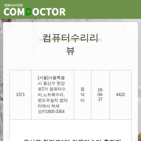
컴퓨터수리리
뷰
[서울]서울특별
시 용산구 한강
로2가 컴퓨터수
컴
18-
1371
리,노트북수리,
닥
04-
4422
27
윈도우설치 컴닥
터
터에서 하세
요!!!1800-3354