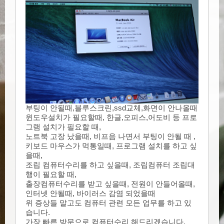
부
팅이 안
될
때,블루스크린,ssd교체,화면이 안나올때
윈도우설치가 필요할때, 한글,오피스,어도비 등 프로
그램 설치가 필요할 때,
노트북 고장 났을때,
비프음 나면서 부팅이 안될 때 ,
키보드 마우스가 먹통일때,
프로그램 설치를 하고 싶
을때,
조립 컴퓨터수리를 하고 싶을때,
조립컴퓨터 조립대
행이 필요할 때,
출장컴퓨터수리를 받고 싶을때, 전원이 안들어올때,
인터넷 안될때, 바이러스 감염 되었을때
위 증상들 말고도 컴퓨터 관련 모든 업무를 하고 있
습니다.
가장 빠른 방문으로 컴퓨터수리 해드리겠습니다.