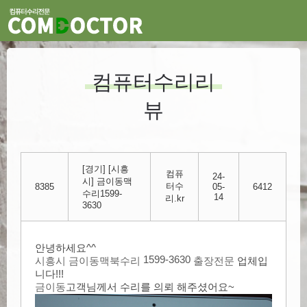
컴퓨터수리리
뷰
[경기] [시흥
컴퓨
24-
시] 금이동맥
터수
8385
05-
6412
수리1599-
14
리.kr
3630
안녕하세요^^
1599-3630
​
시흥시 ​
금이동
맥북수리
​ 출장전문
업체입
니다!!!
금이동
고객님께서
수리
를 의뢰 해주셨어요~