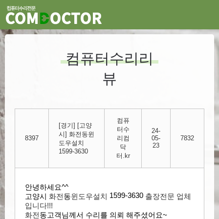
컴퓨터수리리
뷰
컴퓨
[경기] [고양
터수
24-
시] 화전동윈
8397
리컴
05-
7832
도우설치
23
닥
1599-3630
터.kr
안녕하세요^^
1599-3630
​
고양시
화전
​동
윈도우설치
​ 출장전문
업체
입니다!!!
화전
​동
​고객님께​서
수리
를 의뢰 해주셨어요~