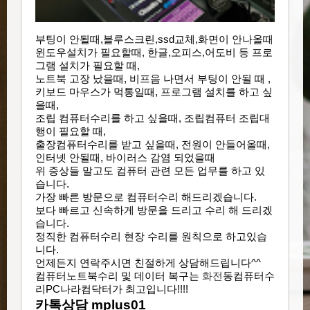
부
팅이 안
될
때,블루스크린,ssd교체,화면이 안나올때
윈도우설치가 필요할때, 한글,오피스,어도비 등 프로
그램 설치가 필요할 때,
노트북 고장 났을때,
비프음 나면서 부팅이 안될 때 ,
키보드 마우스가 먹통일때,
프로그램 설치를 하고 싶
을때,
조립 컴퓨터수리를 하고 싶을때,
조립컴퓨터 조립대
행이 필요할 때,
출장컴퓨터수리를 받고 싶을때, 전원이 안들어올때,
인터넷 안될때, 바이러스 감염 되었을때
위 증상들 말고도 컴퓨터 관련 모든 업무를 하고 있
습니다.
가장 빠른 방문으로 컴퓨터수리 해드리겠습니다.
보다 빠르고 신속하게 방문을 드리고 수리 해 드리겠
습니다.
정직한 컴퓨터수리 현장 수리를 원칙으로 하고있습
니다.
언제든지 연락주시면 친절하게 상담해드립니다^^
컴퓨터노트북수리 및 데이터 복구는
화전
​동
컴퓨터수
리PC나라컴
닥터가 최고입니다!!!!
카톡상담 mplus01