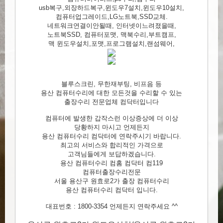
usb복구,외장하드복구,윈도우7설치,윈도우10설치,
컴퓨터업그레이드,LG노트북,SSD교체.
네트워크연결이안될때, 인터넷이느려졌을때,
노트북SSD, 컴퓨터포맷, 맥북수리,부트캠프,
맥 윈도우설치,포맷,프로그램설치,랜섬웨어,
블루스크린, 무한재부팅, 비프음 등
용산 컴퓨터수리에 대한 모든것을 수리할 수 있는
출장수리 전문업체 컴닥터입니다
컴퓨터에 발생한 갑작스런 이상증상에 더 이상
당황하지 마시고 언제든지
용산 컴퓨터수리 컴닥터에 연락주시기 바랍니다.
최고의 서비스와 합리적인 가격으로
고객님들에게 보답하겠습니다.
용산 컴퓨터수리 컴홈 컴닥터 컴119
컴퓨터출장수리전문
서울 용산구 원효로2가 출장 컴퓨터수리
용산 컴퓨터수리 컴닥터 입니다.
대표번호 : 1800-3354 언제든지 연락주세요 ^^