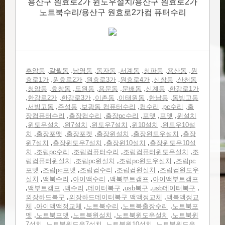
용산구 원효로2가 윈도우설치/용산구 원효로2가
노트북수리/용산구 원효로2가컴 퓨터수리
,
,
,
,
,
,
,
후암동
갈월동
남영동
동자동
서계동
청파동
용산동
원
,
,
,
,
,
효로1가
원효로2가
원효로3가
원효로4가
신창동
산천동
,
,
,
,
,
,
,
청암동
효창동
도원동
용문동
문배동
신계동
한강로1가
,
,
,
,
,
,
한강로2가
한강로3가
이촌동
이태원동
한남동
동빙고동
,
,
,
,
,
,
서빙고동
주성동
보광동 컴퓨터수리
컴수리
pc수리
출
,
,
,
,
,
장컴퓨터수리
출장컴수리
출장pc수리
포맷
포멧
윈설치
,
,
,
,
,
윈도우설치
윈7설치
윈도우7설치
윈10설치
윈도우10설
,
,
,
,
,
치
출장포맷
출장포켓
출장윈설치
출장윈도우설치
출장
,
,
,
윈7설치
출장윈도우7설치
출장윈10설치
출장윈도우10설
,
,
,
,
치
조립pc수리
조립컴퓨터수리
조립컴퓨터윈도우설치
조
,
,
,
립컴퓨터윈설치
조립pc윈설치
조립pc윈도우설치
조립pc
,
,
,
,
포멧
조립pc포맷
조립컴수리
조립컴윈설치
조립컴윈도우
,
,
,
,
설치
맥북수리
아이맥수리
맥북부트캠프
아이맥부트캠프
,
,
,
,
,
,
맥부트캠프
맥수리
데이터복구
usb복구
usb데이터복구
,
,
외장하드복구
외장하드데이터복구 맥액정교체
맥북액정교
,
,
,
,
체
아이맥액정교체
노트북수리
노트북출장수리
노트북포
,
,
,
,
멧
노트북포맷
노트북윈설치
노트북윈도우설치
노트북윈
,
,
,
7설치
노트북윈도우7설치
노트북윈10설치
노트북윈도우