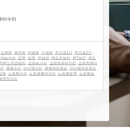
 퓨터수리
,
,
,
,
,
,
,
도원동
용문동
문배동
신계동
한강로1가
한강로2가
,
,
,
,
,
,
장pc수리
포맷
포멧
윈설치
윈도우설치
윈7설치
윈도
,
,
,
장윈도우10설치
조립pc수리
조립컴퓨터수리
조립컴퓨터
,
,
,
,
치
맥북수리
아이맥수리
맥북부트캠프
아이맥부트캠프
,
,
,
,
교체
노트북수리
노트북출장수리
노트북포멧
노트북포
북액정수리