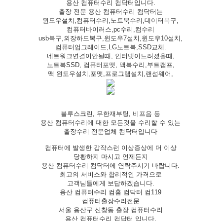
용산 컴퓨터수리 컴닥터입니다.
출장 전문 용산 컴퓨터수리 컴닥터는
윈도우설치,컴퓨터수리,노트북수리,데이터복구,
컴퓨터바이러스,pc수리,컴수리
usb복구,외장하드복구,윈도우7설치,윈도우10설치,
컴퓨터업그레이드,LG노트북,SSD교체.
네트워크연결이안될때, 인터넷이느려졌을때,
노트북SSD, 컴퓨터포맷, 맥북수리,부트캠프,
맥 윈도우설치,포맷,프로그램설치,랜섬웨어,
블루스크린, 무한재부팅, 비프음 등
용산 컴퓨터수리에 대한 모든것을 수리할 수 있는
출장수리 전문업체 컴닥터입니다
컴퓨터에 발생한 갑작스런 이상증상에 더 이상
당황하지 마시고 언제든지
용산 컴퓨터수리 컴닥터에 연락주시기 바랍니다.
최고의 서비스와 합리적인 가격으로
고객님들에게 보답하겠습니다.
용산 컴퓨터수리 컴홈 컴닥터 컴119
컴퓨터출장수리전문
서울 용산구 신창동 출장 컴퓨터수리
용산 컴퓨터수리 컴닥터 입니다.