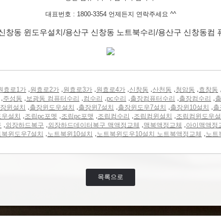
대표번호 : 1800-3354 언제든지 연락주세요 ^^
신창동 윈도우설치/용산구 신창동 노트북수리/용산구 신창동컴
,
,
,
,
,
,
,
원효로1가
원효로2가
원효로3가
원효로4가
신창동
산천동
청암동
효창동
,
,
,
,
,
,
,
주성동
보광동 컴퓨터수리
컴수리
pc수리
출장컴퓨터수리
출장컴수리
출
,
,
,
,
,
장윈설치
출장윈도우설치
출장윈7설치
출장윈도우7설치
출장윈10설치
출
,
,
,
,
,
도우설치
조립pc포멧
조립pc포맷
조립컴수리
조립컴윈설치
조립컴윈도우설
,
,
,
,
구
외장하드복구
외장하드데이터복구 맥액정교체
맥북액정교체
아이맥액정
,
,
,
트북윈도우7설치
노트북윈10설치
노트북윈도우10설치 노트북액정교체
노트
목록으로