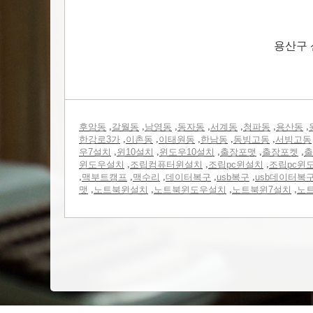
용산구 
,
,
,
,
,
,
,
후암동
갈월동
남영동
동자동
서계동
청파동
용산동
,
,
,
,
,
한강로3가
이촌동
이태원동
한남동
동빙고동
서빙고동
,
,
,
,
,
우7설치
윈10설치
윈도우10설치
출장포맷
출장포켓
출
,
,
,
윈도우설치
조립컴퓨터윈설치
조립pc윈설치
조립pc윈
,
,
,
,
,
맥부트캠프
맥수리
데이터복구
usb복구
usb데이터복
,
,
,
,
맷
노트북윈설치
노트북윈도우설치
노트북윈7설치
노