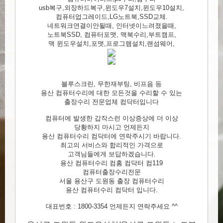
usb복구,외장하드복구,윈도우7설치,윈도우10설치,
컴퓨터업그레이드,LG노트북,SSD교체.
네트워크연결이안될때, 인터넷이느려졌을때,
노트북SSD, 컴퓨터포맷, 맥북수리,부트캠프,
맥 윈도우설치,포맷,프로그램설치,랜섬웨어,
블루스크린, 무한재부팅, 비프음 등
용산 컴퓨터수리에 대한 모든것을 수리할 수 있는
출장수리 전문업체 컴닥터입니다
컴퓨터에 발생한 갑작스런 이상증상에 더 이상
당황하지 마시고 언제든지
용산 컴퓨터수리 컴닥터에 연락주시기 바랍니다.
최고의 서비스와 합리적인 가격으로
고객님들에게 보답하겠습니다.
용산 컴퓨터수리 컴홈 컴닥터 컴119
컴퓨터출장수리전문
서울 용산구 도원동 출장 컴퓨터수리
용산 컴퓨터수리 컴닥터 입니다.
대표번호 : 1800-3354 언제든지 연락주세요 ^^