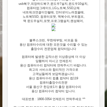
usb복구,외장하드복구,윈도우7설치,윈도우10설치,
컴퓨터업그레이드,LG노트북,SSD교체.
네트워크연결이안될때, 인터넷이느려졌을때,
노트북SSD, 컴퓨터포맷, 맥북수리,부트캠프,
맥 윈도우설치,포맷,프로그램설치,랜섬웨어,
블루스크린, 무한재부팅, 비프음 등
용산 컴퓨터수리에 대한 모든것을 수리할 수 있는
출장수리 전문업체 컴닥터입니다
컴퓨터에 발생한 갑작스런 이상증상에 더 이상
당황하지 마시고 언제든지
용산 컴퓨터수리 컴닥터에 연락주시기 바랍니다.
최고의 서비스와 합리적인 가격으로
고객님들에게 보답하겠습니다.
용산 컴퓨터수리 컴홈 컴닥터 컴119
컴퓨터출장수리전문
서울 용산구 한강로1가 출장 컴퓨터수리
용산 컴퓨터수리 컴닥터 입니다.
대표번호 : 1800-3354 언제든지 연락주세요 ^^