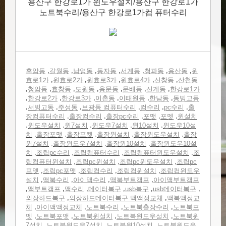
용산구 한강로1가 윈도우설치/용산구 한강로1가
노트북수리/용산구 한강로1가컴 퓨터수리
,
,
,
,
,
,
,
후암동
갈월동
남영동
동자동
서계동
청파동
용산동
원
,
,
,
,
,
효로1가
원효로2가
원효로3가
원효로4가
신창동
산천동
,
,
,
,
,
,
,
청암동
효창동
도원동
용문동
문배동
신계동
한강로1가
,
,
,
,
,
,
한강로2가
한강로3가
이촌동
이태원동
한남동
동빙고동
,
,
,
,
,
,
서빙고동
주성동
보광동 컴퓨터수리
컴수리
pc수리
출
,
,
,
,
,
장컴퓨터수리
출장컴수리
출장pc수리
포맷
포멧
윈설치
,
,
,
,
,
윈도우설치
윈7설치
윈도우7설치
윈10설치
윈도우10설
,
,
,
,
,
치
출장포맷
출장포켓
출장윈설치
출장윈도우설치
출장
,
,
,
윈7설치
출장윈도우7설치
출장윈10설치
출장윈도우10설
,
,
,
,
치
조립pc수리
조립컴퓨터수리
조립컴퓨터윈도우설치
조
,
,
,
립컴퓨터윈설치
조립pc윈설치
조립pc윈도우설치
조립pc
,
,
,
,
포멧
조립pc포맷
조립컴수리
조립컴윈설치
조립컴윈도우
,
,
,
,
설치
맥북수리
아이맥수리
맥북부트캠프
아이맥부트캠프
,
,
,
,
,
,
맥부트캠프
맥수리
데이터복구
usb복구
usb데이터복구
,
,
외장하드복구
외장하드데이터복구 맥액정교체
맥북액정교
,
,
,
,
체
아이맥액정교체
노트북수리
노트북출장수리
노트북포
,
,
,
,
멧
노트북포맷
노트북윈설치
노트북윈도우설치
노트북윈
,
,
,
7설치
노트북윈도우7설치
노트북윈10설치
노트북윈도우