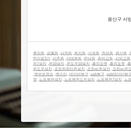
용산구 서
,
,
,
,
,
,
,
후암동
갈월동
남영동
동자동
서계동
청파동
용산동
,
,
,
,
,
한강로3가
이촌동
이태원동
한남동
동빙고동
서빙고동
,
,
,
,
,
우7설치
윈10설치
윈도우10설치
출장포맷
출장포켓
출
,
,
,
윈도우설치
조립컴퓨터윈설치
조립pc윈설치
조립pc윈
,
,
,
,
,
맥부트캠프
맥수리
데이터복구
usb복구
usb데이터복
,
,
,
,
맷
노트북윈설치
노트북윈도우설치
노트북윈7설치
노