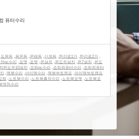
컴 퓨터수리
,
,
,
,
,
,
,
도원동
용문동
문배동
신계동
한강로1가
한강로2가
,
,
,
,
,
,
장pc수리
포맷
포멧
윈설치
윈도우설치
윈7설치
윈도
,
,
,
장윈도우10설치
조립pc수리
조립컴퓨터수리
조립컴퓨터
,
,
,
,
치
맥북수리
아이맥수리
맥북부트캠프
아이맥부트캠프
,
,
,
,
교체
노트북수리
노트북출장수리
노트북포멧
노트북포
북액정수리