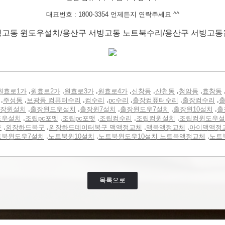
대표번호 : 1800-3354 언제든지 연락주세요 ^^
빙고동 윈도우설치/용산구 서빙고동 노트북수리/용산구 서빙고동
,
,
,
,
,
,
,
원효로1가
원효로2가
원효로3가
원효로4가
신창동
산천동
청암동
효창동
,
,
,
,
,
,
,
주성동
보광동 컴퓨터수리
컴수리
pc수리
출장컴퓨터수리
출장컴수리
출
,
,
,
,
,
장윈설치
출장윈도우설치
출장윈7설치
출장윈도우7설치
출장윈10설치
출
,
,
,
,
,
도우설치
조립pc포멧
조립pc포맷
조립컴수리
조립컴윈설치
조립컴윈도우설
,
,
,
,
구
외장하드복구
외장하드데이터복구 맥액정교체
맥북액정교체
아이맥액정
,
,
,
트북윈도우7설치
노트북윈10설치
노트북윈도우10설치 노트북액정교체
노트
목록으로