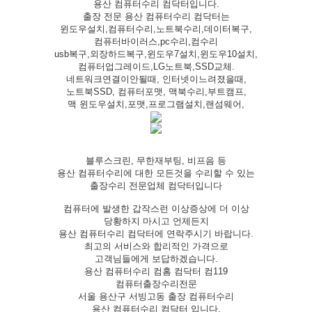
용산 컴퓨터수리 컴닥터입니다.
출장 전문 용산 컴퓨터수리 컴닥터는
윈도우설치,컴퓨터수리,노트북수리,데이터복구,
컴퓨터바이러스,pc수리,컴수리
usb복구,외장하드복구,윈도우7설치,윈도우10설치,
컴퓨터업그레이드,LG노트북,SSD교체.
네트워크연결이안될때, 인터넷이느려졌을때,
노트북SSD, 컴퓨터포맷, 맥북수리,부트캠프,
맥 윈도우설치,포맷,프로그램설치,랜섬웨어,
블루스크린, 무한재부팅, 비프음 등
용산 컴퓨터수리에 대한 모든것을 수리할 수 있는
출장수리 전문업체 컴닥터입니다
컴퓨터에 발생한 갑작스런 이상증상에 더 이상
당황하지 마시고 언제든지
용산 컴퓨터수리 컴닥터에 연락주시기 바랍니다.
최고의 서비스와 합리적인 가격으로
고객님들에게 보답하겠습니다.
용산 컴퓨터수리 컴홈 컴닥터 컴119
컴퓨터출장수리전문
서울 용산구 서빙고동 출장 컴퓨터수리
용산 컴퓨터수리 컴닥터 입니다.