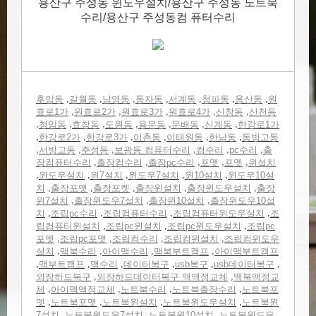
용산구 주성동 윈도우설치/용산구 주성동 노트북
수리/용산구 주성동컴 퓨터수리
,
,
,
,
,
,
,
후암동
갈월동
남영동
동자동
서계동
청파동
용산동
원
,
,
,
,
,
효로1가
원효로2가
원효로3가
원효로4가
신창동
산천동
,
,
,
,
,
,
,
청암동
효창동
도원동
용문동
문배동
신계동
한강로1가
,
,
,
,
,
,
한강로2가
한강로3가
이촌동
이태원동
한남동
동빙고동
,
,
,
,
,
,
서빙고동
주성동
보광동 컴퓨터수리
컴수리
pc수리
출
,
,
,
,
,
장컴퓨터수리
출장컴수리
출장pc수리
포맷
포멧
윈설치
,
,
,
,
,
윈도우설치
윈7설치
윈도우7설치
윈10설치
윈도우10설
,
,
,
,
,
치
출장포맷
출장포켓
출장윈설치
출장윈도우설치
출장
,
,
,
윈7설치
출장윈도우7설치
출장윈10설치
출장윈도우10설
,
,
,
,
치
조립pc수리
조립컴퓨터수리
조립컴퓨터윈도우설치
조
,
,
,
립컴퓨터윈설치
조립pc윈설치
조립pc윈도우설치
조립pc
,
,
,
,
포멧
조립pc포맷
조립컴수리
조립컴윈설치
조립컴윈도우
,
,
,
,
설치
맥북수리
아이맥수리
맥북부트캠프
아이맥부트캠프
,
,
,
,
,
,
맥부트캠프
맥수리
데이터복구
usb복구
usb데이터복구
,
,
외장하드복구
외장하드데이터복구 맥액정교체
맥북액정교
,
,
,
,
체
아이맥액정교체
노트북수리
노트북출장수리
노트북포
,
,
,
,
멧
노트북포맷
노트북윈설치
노트북윈도우설치
노트북윈
,
,
,
7설치
노트북윈도우7설치
노트북윈10설치
노트북윈도우