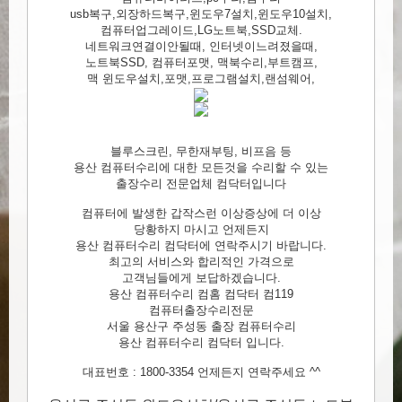
usb복구,외장하드복구,윈도우7설치,윈도우10설치,
컴퓨터업그레이드,LG노트북,SSD교체.
네트워크연결이안될때, 인터넷이느려졌을때,
노트북SSD, 컴퓨터포맷, 맥북수리,부트캠프,
맥 윈도우설치,포맷,프로그램설치,랜섬웨어,
블루스크린, 무한재부팅, 비프음 등
용산 컴퓨터수리에 대한 모든것을 수리할 수 있는
출장수리 전문업체 컴닥터입니다
컴퓨터에 발생한 갑작스런 이상증상에 더 이상
당황하지 마시고 언제든지
용산 컴퓨터수리 컴닥터에 연락주시기 바랍니다.
최고의 서비스와 합리적인 가격으로
고객님들에게 보답하겠습니다.
용산 컴퓨터수리 컴홈 컴닥터 컴119
컴퓨터출장수리전문
서울 용산구 주성동 출장 컴퓨터수리
용산 컴퓨터수리 컴닥터 입니다.
대표번호 : 1800-3354 언제든지 연락주세요 ^^