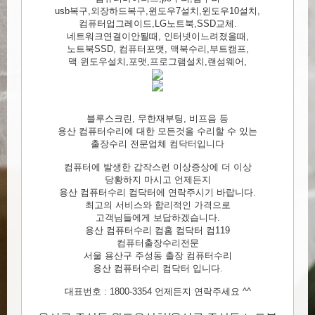
usb복구,외장하드복구,윈도우7설치,윈도우10설치,
컴퓨터업그레이드,LG노트북,SSD교체.
네트워크연결이안될때, 인터넷이느려졌을때,
노트북SSD, 컴퓨터포맷, 맥북수리,부트캠프,
맥 윈도우설치,포맷,프로그램설치,랜섬웨어,
블루스크린, 무한재부팅, 비프음 등
용산 컴퓨터수리에 대한 모든것을 수리할 수 있는
출장수리 전문업체 컴닥터입니다
컴퓨터에 발생한 갑작스런 이상증상에 더 이상
당황하지 마시고 언제든지
용산 컴퓨터수리 컴닥터에 연락주시기 바랍니다.
최고의 서비스와 합리적인 가격으로
고객님들에게 보답하겠습니다.
용산 컴퓨터수리 컴홈 컴닥터 컴119
컴퓨터출장수리전문
서울 용산구 주성동 출장 컴퓨터수리
용산 컴퓨터수리 컴닥터 입니다.
대표번호 : 1800-3354 언제든지 연락주세요 ^^