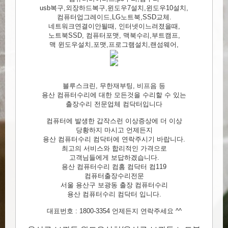
usb복구,외장하드복구,윈도우7설치,윈도우10설치,
컴퓨터업그레이드,LG노트북,SSD교체.
네트워크연결이안될때, 인터넷이느려졌을때,
노트북SSD, 컴퓨터포맷, 맥북수리,부트캠프,
맥 윈도우설치,포맷,프로그램설치,랜섬웨어,
블루스크린, 무한재부팅, 비프음 등
용산 컴퓨터수리에 대한 모든것을 수리할 수 있는
출장수리 전문업체 컴닥터입니다
컴퓨터에 발생한 갑작스런 이상증상에 더 이상
당황하지 마시고 언제든지
용산 컴퓨터수리 컴닥터에 연락주시기 바랍니다.
최고의 서비스와 합리적인 가격으로
고객님들에게 보답하겠습니다.
용산 컴퓨터수리 컴홈 컴닥터 컴119
컴퓨터출장수리전문
서울 용산구 보광동 출장 컴퓨터수리
용산 컴퓨터수리 컴닥터 입니다.
대표번호 : 1800-3354 언제든지 연락주세요 ^^