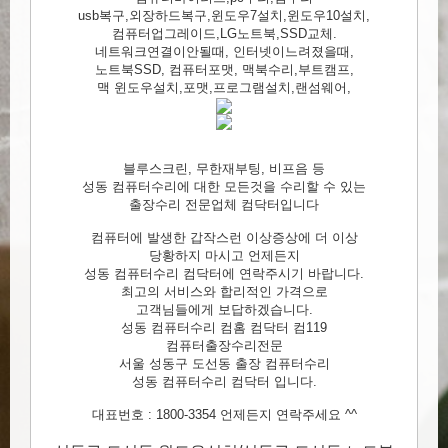
usb복구,외장하드복구,윈도우7설치,윈도우10설치,
컴퓨터업그레이드,LG노트북,SSD교체.
네트워크연결이안될때, 인터넷이느려졌을때,
노트북SSD, 컴퓨터포맷, 맥북수리,부트캠프,
맥 윈도우설치,포맷,프로그램설치,랜섬웨어,
블루스크린, 무한재부팅, 비프음 등
성동 컴퓨터수리에 대한 모든것을 수리할 수 있는
출장수리 전문업체 컴닥터입니다
컴퓨터에 발생한 갑작스런 이상증상에 더 이상
당황하지 마시고 언제든지
성동 컴퓨터수리 컴닥터에 연락주시기 바랍니다.
최고의 서비스와 합리적인 가격으로
고객님들에게 보답하겠습니다.
성동 컴퓨터수리 컴홈 컴닥터 컴119
컴퓨터출장수리전문
서울 성동구 도선동 출장 컴퓨터수리
성동 컴퓨터수리 컴닥터 입니다.
대표번호 : 1800-3354 언제든지 연락주세요 ^^