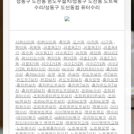
성동구 도선동 윈도우설치/성동구 도선동 노트북
수리/성동구 도선동컴 퓨터수리
,
,
,
,
,
,
상왕십리동
하왕십리동
홍익동
도선동
마장동
사근동
,
,
,
,
,
행당동
응봉동
금호동1가
금호동2가
금호동3가
금호동4
,
,
,
,
,
,
가
옥수동
성수동1가
성수동2가
송정동
용답동
왕십리2
,
,
,
,
,
동
왕십리도선동
행당1동
행당2동
금호1가동
금호2.3가
,
,
,
,
,
동
금호4가동
성수1가1동
성수1가2동
성수2가1동
성수2
,
,
,
,
가3동 컴퓨터수리
컴수리
pc수리
출장컴퓨터수리
출장컴
,
,
,
,
,
,
수리
출장pc수리
포맷
포멧
윈설치
윈도우설치
윈7설치
,
,
,
,
,
윈도우7설치
윈10설치
윈도우10설치
출장포맷
출장포켓
,
,
,
,
출장윈설치
출장윈도우설치
출장윈7설치
출장윈도우7설
,
,
,
,
치
출장윈10설치
출장윈도우10설치
조립pc수리
조립컴
,
,
,
퓨터수리
조립컴퓨터윈도우설치
조립컴퓨터윈설치
조립
,
,
,
,
pc윈설치
조립pc윈도우설치
조립pc포멧
조립pc포맷
조
,
,
,
,
립컴수리
조립컴윈설치
조립컴윈도우설치
맥북수리
아이
,
,
,
,
맥수리
맥북부트캠프
아이맥부트캠프
맥부트캠프
맥수리
,
,
,
,
,
데이터복구
usb복구
usb데이터복구
외장하드복구
외장
,
,
하드데이터복구 맥액정교체
맥북액정교체
아이맥액정교체
,
,
,
,
,
노트북수리
노트북출장수리
노트북포멧
노트북포맷
노
,
,
,
트북윈설치
노트북윈도우설치
노트북윈7설치
노트북윈도