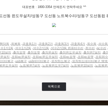
대표번호 : 1800-3354 언제든지 연락주세요 ^^
도선동 윈도우설치/성동구 도선동 노트북수리/성동구 도선동컴
,
,
,
,
,
,
,
행당동
응봉동
금호동1가
금호동2가
금호동3가
금호동4가
옥수동
성수동
,
,
,
,
,
수1가1동
성수1가2동
성수2가1동
성수2가3동 컴퓨터수리
컴수리
pc수리
,
,
,
,
,
,
우10설치
출장포맷
출장포켓
출장윈설치
출장윈도우설치
출장윈7설치
출
,
,
,
,
,
터윈설치
조립pc윈설치
조립pc윈도우설치
조립pc포멧
조립pc포맷
조립컴수
,
,
,
,
데이터복구
usb복구
usb데이터복구
외장하드복구
외장하드데이터복구 맥액
,
,
,
,
북윈도우설치
노트북윈7설치
노트북윈도우7설치
노트북윈10설치
노트북윈
목록으로