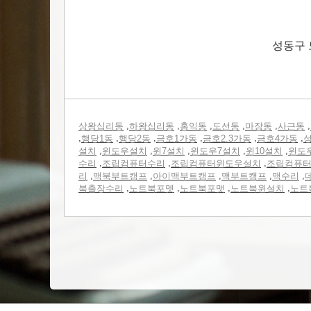
성동구 
,
,
,
,
,
,
상왕십리동
하왕십리동
홍익동
도선동
마장동
사근동
,
,
,
,
,
,
행당1동
행당2동
금호1가동
금호2.3가동
금호4가동
성
,
,
,
,
,
설치
윈도우설치
윈7설치
윈도우7설치
윈10설치
윈도
,
,
,
수리
조립컴퓨터수리
조립컴퓨터윈도우설치
조립컴퓨
,
,
,
,
,
리
맥북부트캠프
아이맥부트캠프
맥부트캠프
맥수리
,
,
,
,
북출장수리
노트북포멧
노트북포맷
노트북윈설치
노트