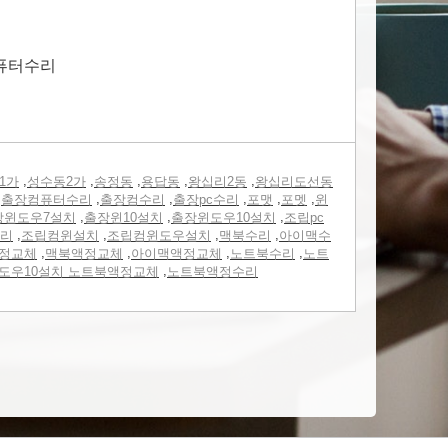
 퓨터수리
,
,
,
,
,
1가
성수동2가
송정동
용답동
왕십리2동
왕십리도선동
,
,
,
,
,
,
출장컴퓨터수리
출장컴수리
출장pc수리
포맷
포멧
윈
,
,
,
장윈도우7설치
출장윈10설치
출장윈도우10설치
조립pc
,
,
,
,
리
조립컴윈설치
조립컴윈도우설치
맥북수리
아이맥수
,
,
,
,
정교체
맥북액정교체
아이맥액정교체
노트북수리
노트
,
도우10설치 노트북액정교체
노트북액정수리