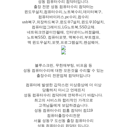
성동 컴퓨터수리 컴닥터입니다.
출장 전문 성동 컴퓨터수리 컴닥터는
윈도우설치,컴퓨터수리,노트북수리,데이터복구,
컴퓨터바이러스,pc수리,컴수리
usb복구,외장하드복구,윈도우7설치,윈도우10설치,
컴퓨터업그레이드,LG노트북,SSD교체.
네트워크연결이안될때, 인터넷이느려졌을때,
노트북SSD, 컴퓨터포맷, 맥북수리,부트캠프,
맥 윈도우설치,포맷,프로그램설치,랜섬웨어,
블루스크린, 무한재부팅, 비프음 등
성동 컴퓨터수리에 대한 모든것을 수리할 수 있는
출장수리 전문업체 컴닥터입니다
컴퓨터에 발생한 갑작스런 이상증상에 더 이상
당황하지 마시고 언제든지
성동 컴퓨터수리 컴닥터에 연락주시기 바랍니다.
최고의 서비스와 합리적인 가격으로
고객님들에게 보답하겠습니다.
성동 컴퓨터수리 컴홈 컴닥터 컴119
컴퓨터출장수리전문
서울 성동구 도선동 출장 컴퓨터수리
성동 컴퓨터수리 컴닥터 입니다.