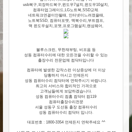
usb복구,외장하드복구,윈도우7설치,윈도우10설치,
컴퓨터업그레이드,LG노트북,SSD교체.
네트워크연결이안될때, 인터넷이느려졌을때,
노트북SSD, 컴퓨터포맷, 맥북수리,부트캠프,
맥 윈도우설치,포맷,프로그램설치,랜섬웨어,
블루스크린, 무한재부팅, 비프음 등
성동 컴퓨터수리에 대한 모든것을 수리할 수 있는
출장수리 전문업체 컴닥터입니다
컴퓨터에 발생한 갑작스런 이상증상에 더 이상
당황하지 마시고 언제든지
성동 컴퓨터수리 컴닥터에 연락주시기 바랍니다.
최고의 서비스와 합리적인 가격으로
고객님들에게 보답하겠습니다.
성동 컴퓨터수리 컴홈 컴닥터 컴119
컴퓨터출장수리전문
서울 성동구 도선동 출장 컴퓨터수리
성동 컴퓨터수리 컴닥터 입니다.
대표번호 : 1800-3354 언제든지 연락주세요 ^^