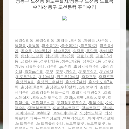
성동구 도선동 윈도우설치/성동구 도선동 노트북
수리/성동구 도선동컴 퓨터수리
,
,
,
,
,
,
상왕십리동
하왕십리동
홍익동
도선동
마장동
사근동
,
,
,
,
,
행당동
응봉동
금호동1가
금호동2가
금호동3가
금호동4
,
,
,
,
,
,
가
옥수동
성수동1가
성수동2가
송정동
용답동
왕십리2
,
,
,
,
,
동
왕십리도선동
행당1동
행당2동
금호1가동
금호2.3가
,
,
,
,
,
동
금호4가동
성수1가1동
성수1가2동
성수2가1동
성수2
,
,
,
,
가3동 컴퓨터수리
컴수리
pc수리
출장컴퓨터수리
출장컴
,
,
,
,
,
,
수리
출장pc수리
포맷
포멧
윈설치
윈도우설치
윈7설치
,
,
,
,
,
윈도우7설치
윈10설치
윈도우10설치
출장포맷
출장포켓
,
,
,
,
출장윈설치
출장윈도우설치
출장윈7설치
출장윈도우7설
,
,
,
,
치
출장윈10설치
출장윈도우10설치
조립pc수리
조립컴
,
,
,
퓨터수리
조립컴퓨터윈도우설치
조립컴퓨터윈설치
조립
,
,
,
,
pc윈설치
조립pc윈도우설치
조립pc포멧
조립pc포맷
조
,
,
,
,
립컴수리
조립컴윈설치
조립컴윈도우설치
맥북수리
아이
,
,
,
,
맥수리
맥북부트캠프
아이맥부트캠프
맥부트캠프
맥수리
,
,
,
,
,
데이터복구
usb복구
usb데이터복구
외장하드복구
외장
,
,
하드데이터복구 맥액정교체
맥북액정교체
아이맥액정교체
,
,
,
,
,
노트북수리
노트북출장수리
노트북포멧
노트북포맷
노
,
,
,
트북윈설치
노트북윈도우설치
노트북윈7설치
노트북윈도