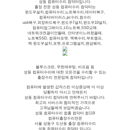
성동 컴퓨터수리 컴닥터입니다.
출장 전문 성동 컴퓨터수리 컴닥터는
윈도우설치,컴퓨터수리,노트북수리,데이터복구,
컴퓨터바이러스,pc수리,컴수리
usb복구,외장하드복구,윈도우7설치,윈도우10설치,
컴퓨터업그레이드,LG노트북,SSD교체.
네트워크연결이안될때, 인터넷이느려졌을때,
노트북SSD, 컴퓨터포맷, 맥북수리,부트캠프,
맥 윈도우설치,포맷,프로그램설치,랜섬웨어,
블루스크린, 무한재부팅, 비프음 등
성동 컴퓨터수리에 대한 모든것을 수리할 수 있는
출장수리 전문업체 컴닥터입니다
컴퓨터에 발생한 갑작스런 이상증상에 더 이상
당황하지 마시고 언제든지
성동 컴퓨터수리 컴닥터에 연락주시기 바랍니다.
최고의 서비스와 합리적인 가격으로
고객님들에게 보답하겠습니다.
성동 컴퓨터수리 컴홈 컴닥터 컴119
컴퓨터출장수리전문
서울 성동구 도선동 출장 컴퓨터수리
성동 컴퓨터수리 컴닥터 입니다.