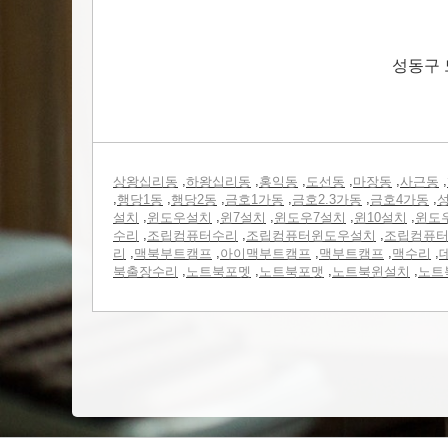
성동구 
,
,
,
,
,
,
상왕십리동
하왕십리동
홍익동
도선동
마장동
사근동
,
,
,
,
,
,
행당1동
행당2동
금호1가동
금호2.3가동
금호4가동
성
,
,
,
,
,
설치
윈도우설치
윈7설치
윈도우7설치
윈10설치
윈도
,
,
,
수리
조립컴퓨터수리
조립컴퓨터윈도우설치
조립컴퓨
,
,
,
,
,
리
맥북부트캠프
아이맥부트캠프
맥부트캠프
맥수리
,
,
,
,
북출장수리
노트북포멧
노트북포맷
노트북윈설치
노트