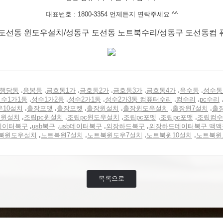
대표번호 : 1800-3354 언제든지 연락주세요 ^^
도선동 윈도우설치/성동구 도선동 노트북수리/성동구 도선동컴
,
,
,
,
,
,
,
행당동
응봉동
금호동1가
금호동2가
금호동3가
금호동4가
옥수동
성수동
,
,
,
,
,
수1가1동
성수1가2동
성수2가1동
성수2가3동 컴퓨터수리
컴수리
pc수리
,
,
,
,
,
,
우10설치
출장포맷
출장포켓
출장윈설치
출장윈도우설치
출장윈7설치
출
,
,
,
,
,
터윈설치
조립pc윈설치
조립pc윈도우설치
조립pc포멧
조립pc포맷
조립컴수
,
,
,
,
데이터복구
usb복구
usb데이터복구
외장하드복구
외장하드데이터복구 맥액
,
,
,
,
북윈도우설치
노트북윈7설치
노트북윈도우7설치
노트북윈10설치
노트북윈
목록으로