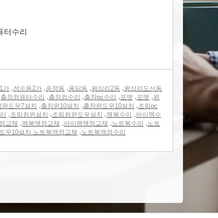
 퓨터수리
,
,
,
,
,
1가
성수동2가
송정동
용답동
왕십리2동
왕십리도선동
,
,
,
,
,
,
출장컴퓨터수리
출장컴수리
출장pc수리
포맷
포멧
윈
,
,
,
장윈도우7설치
출장윈10설치
출장윈도우10설치
조립pc
,
,
,
,
리
조립컴윈설치
조립컴윈도우설치
맥북수리
아이맥수
,
,
,
,
정교체
맥북액정교체
아이맥액정교체
노트북수리
노트
,
도우10설치 노트북액정교체
노트북액정수리