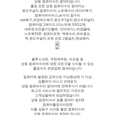
성동 컴퓨터수리 컴닥터입니다.
출장 전문 성동 컴퓨터수리 컴닥터는
윈도우설치,컴퓨터수리,노트북수리,데이터복구,
컴퓨터바이러스,pc수리,컴수리
usb복구,외장하드복구,윈도우7설치,윈도우10설치,
컴퓨터업그레이드,LG노트북,SSD교체.
네트워크연결이안될때, 인터넷이느려졌을때,
노트북SSD, 컴퓨터포맷, 맥북수리,부트캠프,
맥 윈도우설치,포맷,프로그램설치,랜섬웨어,
블루스크린, 무한재부팅, 비프음 등
성동 컴퓨터수리에 대한 모든것을 수리할 수 있는
출장수리 전문업체 컴닥터입니다
컴퓨터에 발생한 갑작스런 이상증상에 더 이상
당황하지 마시고 언제든지
성동 컴퓨터수리 컴닥터에 연락주시기 바랍니다.
최고의 서비스와 합리적인 가격으로
고객님들에게 보답하겠습니다.
성동 컴퓨터수리 컴홈 컴닥터 컴119
컴퓨터출장수리전문
서울 성동구 사근동 출장 컴퓨터수리
성동 컴퓨터수리 컴닥터 입니다.