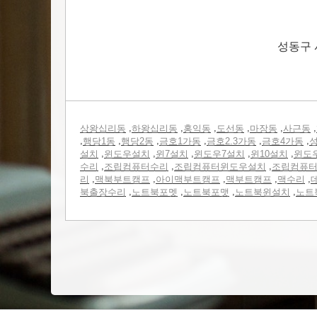
성동구 
,
,
,
,
,
,
상왕십리동
하왕십리동
홍익동
도선동
마장동
사근동
,
,
,
,
,
,
행당1동
행당2동
금호1가동
금호2.3가동
금호4가동
성
,
,
,
,
,
설치
윈도우설치
윈7설치
윈도우7설치
윈10설치
윈도
,
,
,
수리
조립컴퓨터수리
조립컴퓨터윈도우설치
조립컴퓨
,
,
,
,
,
리
맥북부트캠프
아이맥부트캠프
맥부트캠프
맥수리
,
,
,
,
북출장수리
노트북포멧
노트북포맷
노트북윈설치
노트