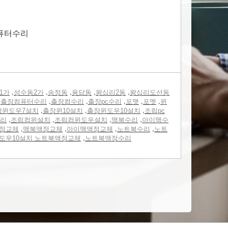
 퓨터수리
,
,
,
,
,
1가
성수동2가
송정동
용답동
왕십리2동
왕십리도선동
,
,
,
,
,
,
출장컴퓨터수리
출장컴수리
출장pc수리
포맷
포멧
윈
,
,
,
장윈도우7설치
출장윈10설치
출장윈도우10설치
조립pc
,
,
,
,
리
조립컴윈설치
조립컴윈도우설치
맥북수리
아이맥수
,
,
,
,
정교체
맥북액정교체
아이맥액정교체
노트북수리
노트
,
도우10설치 노트북액정교체
노트북액정수리