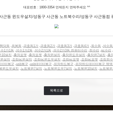
대표번호 : 1800-3354 언제든지 연락주세요 ^^
사근동 윈도우설치/성동구 사근동 노트북수리/성동구 사근동컴
,
,
,
,
,
,
,
행당동
응봉동
금호동1가
금호동2가
금호동3가
금호동4가
옥수동
성수동
,
,
,
,
,
수1가1동
성수1가2동
성수2가1동
성수2가3동 컴퓨터수리
컴수리
pc수리
,
,
,
,
,
,
우10설치
출장포맷
출장포켓
출장윈설치
출장윈도우설치
출장윈7설치
출
,
,
,
,
,
터윈설치
조립pc윈설치
조립pc윈도우설치
조립pc포멧
조립pc포맷
조립컴수
,
,
,
,
데이터복구
usb복구
usb데이터복구
외장하드복구
외장하드데이터복구 맥액
,
,
,
,
북윈도우설치
노트북윈7설치
노트북윈도우7설치
노트북윈10설치
노트북윈
목록으로