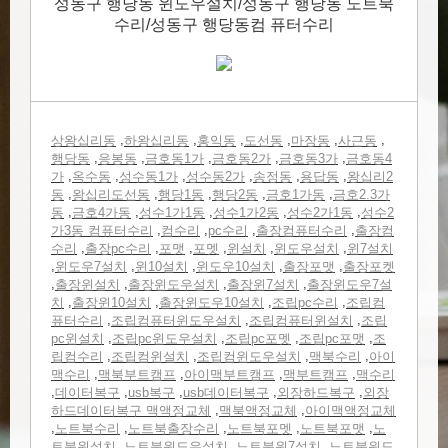
성동구 행당동 윈도우설치/성동구 행당동 노트북
수리/성동구 행당동컴 퓨터수리
,
,
,
,
,
,
상왕십리동
하왕십리동
홍익동
도선동
마장동
사근동
,
,
,
,
,
행당동
응봉동
금호동1가
금호동2가
금호동3가
금호동4
,
,
,
,
,
,
가
옥수동
성수동1가
성수동2가
송정동
용답동
왕십리2
,
,
,
,
,
동
왕십리도선동
행당1동
행당2동
금호1가동
금호2.3가
,
,
,
,
,
동
금호4가동
성수1가1동
성수1가2동
성수2가1동
성수2
,
,
,
,
가3동 컴퓨터수리
컴수리
pc수리
출장컴퓨터수리
출장컴
,
,
,
,
,
,
수리
출장pc수리
포맷
포멧
윈설치
윈도우설치
윈7설치
,
,
,
,
,
윈도우7설치
윈10설치
윈도우10설치
출장포맷
출장포켓
,
,
,
,
출장윈설치
출장윈도우설치
출장윈7설치
출장윈도우7설
,
,
,
,
치
출장윈10설치
출장윈도우10설치
조립pc수리
조립컴
,
,
,
퓨터수리
조립컴퓨터윈도우설치
조립컴퓨터윈설치
조립
,
,
,
,
pc윈설치
조립pc윈도우설치
조립pc포멧
조립pc포맷
조
,
,
,
,
립컴수리
조립컴윈설치
조립컴윈도우설치
맥북수리
아이
,
,
,
,
맥수리
맥북부트캠프
아이맥부트캠프
맥부트캠프
맥수리
,
,
,
,
,
데이터복구
usb복구
usb데이터복구
외장하드복구
외장
,
,
하드데이터복구 맥액정교체
맥북액정교체
아이맥액정교체
,
,
,
,
,
노트북수리
노트북출장수리
노트북포멧
노트북포맷
노
,
,
,
트북윈설치
노트북윈도우설치
노트북윈7설치
노트북윈도