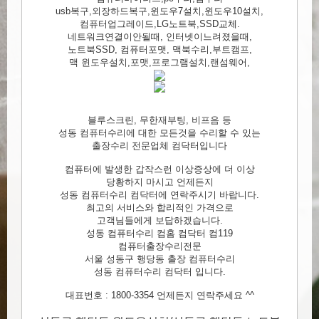
usb복구,외장하드복구,윈도우7설치,윈도우10설치,
컴퓨터업그레이드,LG노트북,SSD교체.
네트워크연결이안될때, 인터넷이느려졌을때,
노트북SSD, 컴퓨터포맷, 맥북수리,부트캠프,
맥 윈도우설치,포맷,프로그램설치,랜섬웨어,
블루스크린, 무한재부팅, 비프음 등
성동 컴퓨터수리에 대한 모든것을 수리할 수 있는
출장수리 전문업체 컴닥터입니다
컴퓨터에 발생한 갑작스런 이상증상에 더 이상
당황하지 마시고 언제든지
성동 컴퓨터수리 컴닥터에 연락주시기 바랍니다.
최고의 서비스와 합리적인 가격으로
고객님들에게 보답하겠습니다.
성동 컴퓨터수리 컴홈 컴닥터 컴119
컴퓨터출장수리전문
서울 성동구 행당동 출장 컴퓨터수리
성동 컴퓨터수리 컴닥터 입니다.
대표번호 : 1800-3354 언제든지 연락주세요 ^^