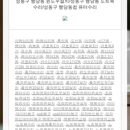
성동구 행당동 윈도우설치/성동구 행당동 노트북
수리/성동구 행당동컴 퓨터수리
,
,
,
,
,
,
상왕십리동
하왕십리동
홍익동
도선동
마장동
사근동
,
,
,
,
,
행당동
응봉동
금호동1가
금호동2가
금호동3가
금호동4
,
,
,
,
,
,
가
옥수동
성수동1가
성수동2가
송정동
용답동
왕십리2
,
,
,
,
,
동
왕십리도선동
행당1동
행당2동
금호1가동
금호2.3가
,
,
,
,
,
동
금호4가동
성수1가1동
성수1가2동
성수2가1동
성수2
,
,
,
,
가3동 컴퓨터수리
컴수리
pc수리
출장컴퓨터수리
출장컴
,
,
,
,
,
,
수리
출장pc수리
포맷
포멧
윈설치
윈도우설치
윈7설치
,
,
,
,
,
윈도우7설치
윈10설치
윈도우10설치
출장포맷
출장포켓
,
,
,
,
출장윈설치
출장윈도우설치
출장윈7설치
출장윈도우7설
,
,
,
,
치
출장윈10설치
출장윈도우10설치
조립pc수리
조립컴
,
,
,
퓨터수리
조립컴퓨터윈도우설치
조립컴퓨터윈설치
조립
,
,
,
,
pc윈설치
조립pc윈도우설치
조립pc포멧
조립pc포맷
조
,
,
,
,
립컴수리
조립컴윈설치
조립컴윈도우설치
맥북수리
아이
,
,
,
,
맥수리
맥북부트캠프
아이맥부트캠프
맥부트캠프
맥수리
,
,
,
,
,
데이터복구
usb복구
usb데이터복구
외장하드복구
외장
,
,
하드데이터복구 맥액정교체
맥북액정교체
아이맥액정교체
,
,
,
,
,
노트북수리
노트북출장수리
노트북포멧
노트북포맷
노
,
,
,
트북윈설치
노트북윈도우설치
노트북윈7설치
노트북윈도