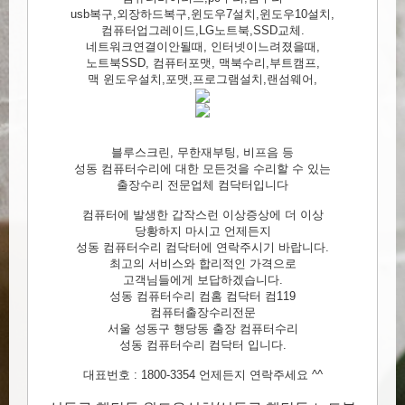
usb복구,외장하드복구,윈도우7설치,윈도우10설치,
컴퓨터업그레이드,LG노트북,SSD교체.
네트워크연결이안될때, 인터넷이느려졌을때,
노트북SSD, 컴퓨터포맷, 맥북수리,부트캠프,
맥 윈도우설치,포맷,프로그램설치,랜섬웨어,
블루스크린, 무한재부팅, 비프음 등
성동 컴퓨터수리에 대한 모든것을 수리할 수 있는
출장수리 전문업체 컴닥터입니다
컴퓨터에 발생한 갑작스런 이상증상에 더 이상
당황하지 마시고 언제든지
성동 컴퓨터수리 컴닥터에 연락주시기 바랍니다.
최고의 서비스와 합리적인 가격으로
고객님들에게 보답하겠습니다.
성동 컴퓨터수리 컴홈 컴닥터 컴119
컴퓨터출장수리전문
서울 성동구 행당동 출장 컴퓨터수리
성동 컴퓨터수리 컴닥터 입니다.
대표번호 : 1800-3354 언제든지 연락주세요 ^^