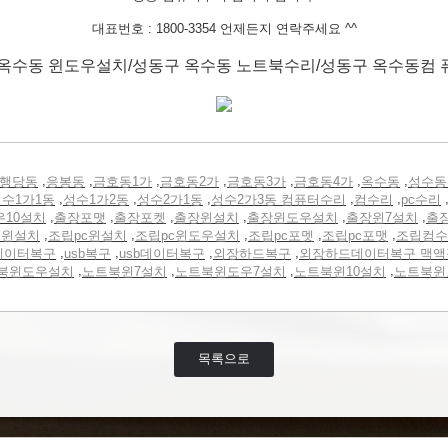
대표번호 : 1800-3354 언제든지 연락주세요 ^^
옥수동 윈도우설치/성동구 옥수동 노트북수리/성동구 옥수동컴
,
,
,
,
,
,
,
행당동
응봉동
금호동1가
금호동2가
금호동3가
금호동4가
옥수동
성수동
,
,
,
,
,
수1가1동
성수1가2동
성수2가1동
성수2가3동 컴퓨터수리
컴수리
pc수리
,
,
,
,
,
,
우10설치
출장포맷
출장포켓
출장윈설치
출장윈도우설치
출장윈7설치
출
,
,
,
,
,
터윈설치
조립pc윈설치
조립pc윈도우설치
조립pc포멧
조립pc포맷
조립컴수
,
,
,
,
데이터복구
usb복구
usb데이터복구
외장하드복구
외장하드데이터복구 맥액
,
,
,
,
북윈도우설치
노트북윈7설치
노트북윈도우7설치
노트북윈10설치
노트북윈
목록으로