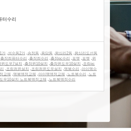
 퓨터수리
,
,
,
,
,
1가
성수동2가
송정동
용답동
왕십리2동
왕십리도선동
,
,
,
,
,
,
출장컴퓨터수리
출장컴수리
출장pc수리
포맷
포멧
윈
,
,
,
장윈도우7설치
출장윈10설치
출장윈도우10설치
조립pc
,
,
,
,
리
조립컴윈설치
조립컴윈도우설치
맥북수리
아이맥수
,
,
,
,
정교체
맥북액정교체
아이맥액정교체
노트북수리
노트
,
도우10설치 노트북액정교체
노트북액정수리