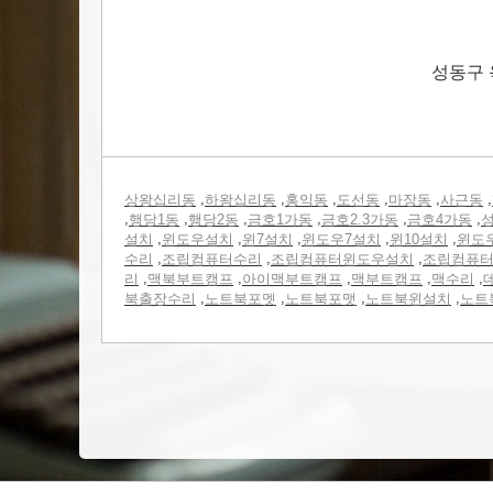
성동구 
,
,
,
,
,
,
상왕십리동
하왕십리동
홍익동
도선동
마장동
사근동
,
,
,
,
,
,
행당1동
행당2동
금호1가동
금호2.3가동
금호4가동
성
,
,
,
,
,
설치
윈도우설치
윈7설치
윈도우7설치
윈10설치
윈도
,
,
,
수리
조립컴퓨터수리
조립컴퓨터윈도우설치
조립컴퓨
,
,
,
,
,
리
맥북부트캠프
아이맥부트캠프
맥부트캠프
맥수리
,
,
,
,
북출장수리
노트북포멧
노트북포맷
노트북윈설치
노트