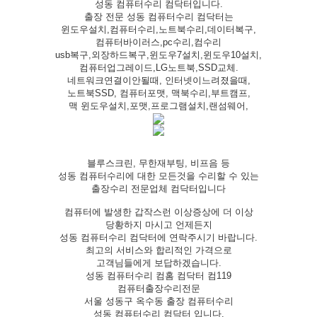
성동 컴퓨터수리 컴닥터입니다.
출장 전문 성동 컴퓨터수리 컴닥터는
윈도우설치,컴퓨터수리,노트북수리,데이터복구,
컴퓨터바이러스,pc수리,컴수리
usb복구,외장하드복구,윈도우7설치,윈도우10설치,
컴퓨터업그레이드,LG노트북,SSD교체.
네트워크연결이안될때, 인터넷이느려졌을때,
노트북SSD, 컴퓨터포맷, 맥북수리,부트캠프,
맥 윈도우설치,포맷,프로그램설치,랜섬웨어,
블루스크린, 무한재부팅, 비프음 등
성동 컴퓨터수리에 대한 모든것을 수리할 수 있는
출장수리 전문업체 컴닥터입니다
컴퓨터에 발생한 갑작스런 이상증상에 더 이상
당황하지 마시고 언제든지
성동 컴퓨터수리 컴닥터에 연락주시기 바랍니다.
최고의 서비스와 합리적인 가격으로
고객님들에게 보답하겠습니다.
성동 컴퓨터수리 컴홈 컴닥터 컴119
컴퓨터출장수리전문
서울 성동구 옥수동 출장 컴퓨터수리
성동 컴퓨터수리 컴닥터 입니다.